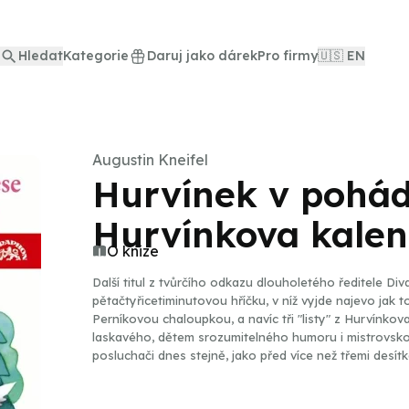
Hledat
Kategorie
Daruj jako dárek
Pro firmy
🇺🇸 EN
Augustin Kneifel
Hurvínek v pohád
Hurvínkova kale
O knize
Další titul z tvůrčího odkazu dlouholetého ředitele Di
pětačtyřicetiminutovou hříčku, v níž vyjde najevo jak
Perníkovou chaloupkou, a navíc tři "listy" z Hurvínko
laskavého, dětem srozumitelného humoru i mistrovskou
posluchači dnes stejně, jako před více než třemi desítka