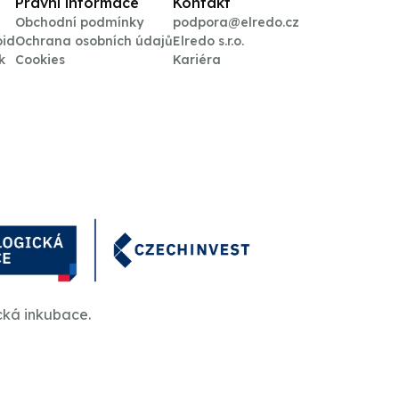
Právní informace
Kontakt
Obchodní podmínky
podpora@elredo.cz
oid
Ochrana osobních údajů
Elredo s.r.o.
k
Cookies
Kariéra
cká inkubace.