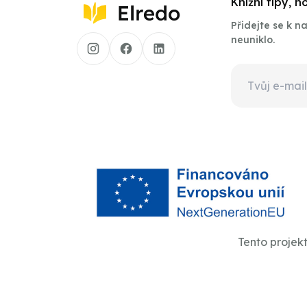
Knižní tipy, 
Přidejte se k 
neuniklo.
Tento projek