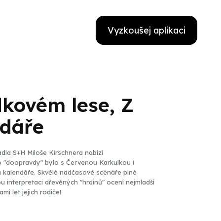
Vyzkoušej aplikaci
kovém lese, Z
ndáře
vadla S+H Miloše Kirschnera nabízí
 to "doopravdy" bylo s Červenou Karkulkou i
va kalendáře. Skvělé nadčasové scénáře plné
 interpretaci dřevěných "hrdinů" ocení nejmladší
mi let jejich rodiče!