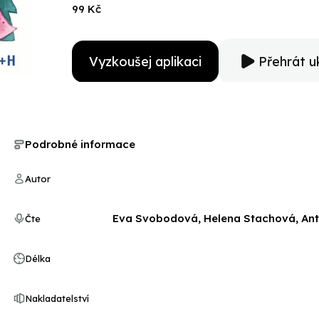
99 Kč
Vyzkoušej aplikaci
Přehrát u
Podrobné informace
Autor
Eva Svobodová, Helena Stachová, Anton
Čte
Délka
Nakladatelství