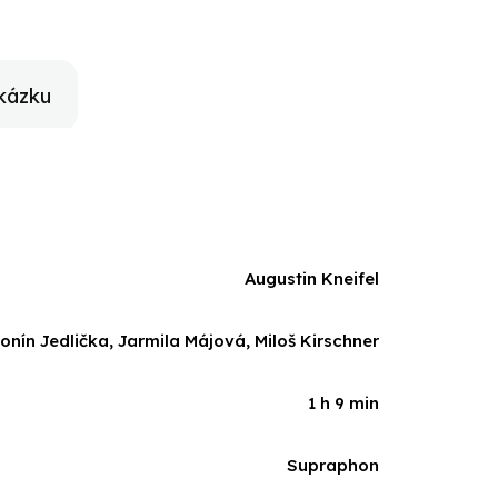
kázku
Augustin Kneifel
ín Jedlička, Jarmila Májová, Miloš Kirschner
1 h 9 min
Supraphon