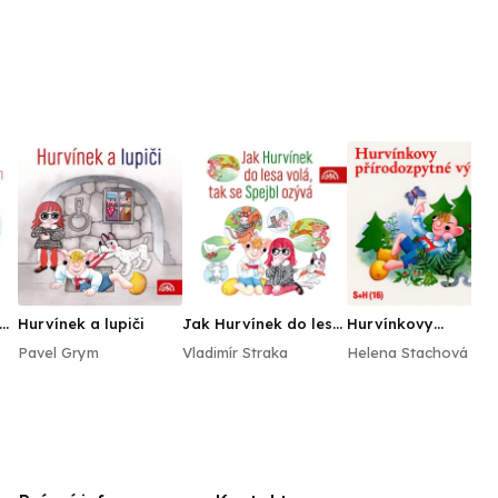
 a
Hurvínek a lupiči
Jak Hurvínek do lesa
Hurvínkovy
volá, tak se Spejbl
přírodozpytné výlet
Pavel Grym
Vladimír Straka
Helena Stachová
ozývá