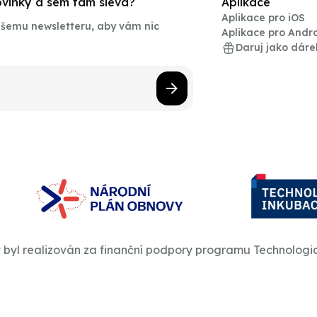
novinky a sem tam sleva?
Aplikace
Aplikace pro iOS
našemu newsletteru, aby vám nic
Aplikace pro Andr
Daruj jako dáre
t byl realizován za finanční podpory programu Technologi