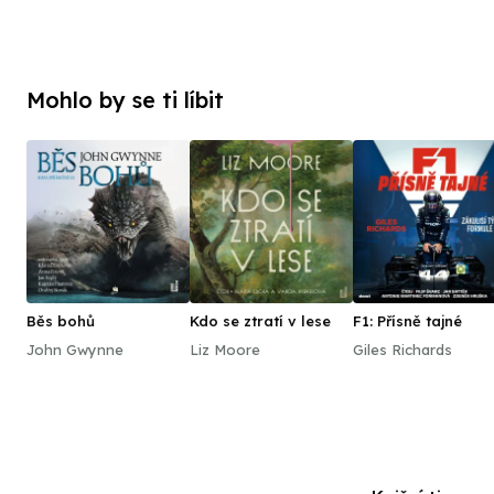
Mohlo by se ti líbit
Běs bohů
Kdo se ztratí v lese
F1: Přísně tajné
John Gwynne
Liz Moore
Giles Richards