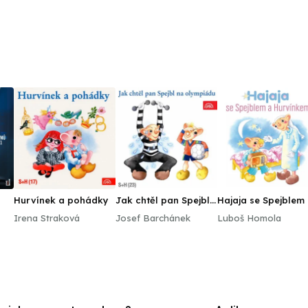
Hurvínek a pohádky
Jak chtěl pan Spejbl
Hajaja se Spejblem
na olympiádu
Hurvínkem
Irena Straková
Josef Barchánek
Luboš Homola