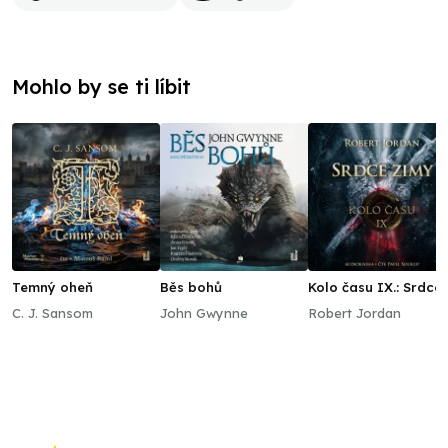
Mohlo by se ti líbit
Temný oheň
Běs bohů
Kolo času IX.: Srdce
zimy
C. J. Sansom
John Gwynne
Robert Jordan