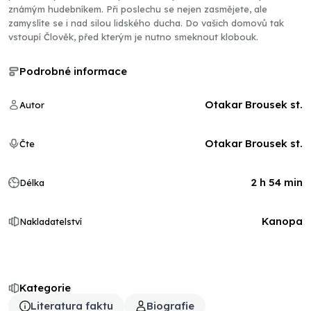
známým hudebníkem. Při poslechu se nejen zasmějete, ale
zamyslíte se i nad silou lidského ducha. Do vašich domovů tak
vstoupí Člověk, před kterým je nutno smeknout klobouk.
Podrobné informace
Otakar Brousek st.
Autor
Otakar Brousek st.
Čte
2 h 54 min
Délka
Kanopa
Nakladatelství
Kategorie
Literatura faktu
Biografie