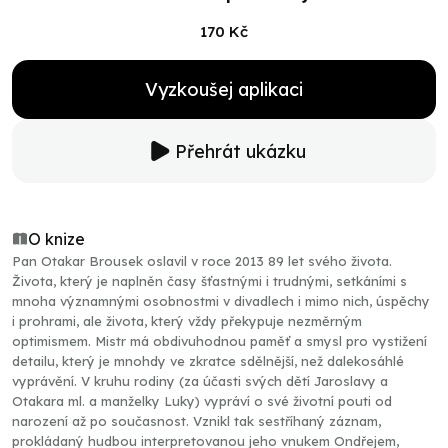
170 Kč
Vyzkoušej aplikaci
Přehrát ukázku
O knize
Pan Otakar Brousek oslavil v roce 2013 89 let svého života.
Života, který je naplněn časy šťastnými i trudnými, setkáními s
mnoha významnými osobnostmi v divadlech i mimo nich, úspěchy
i prohrami, ale života, který vždy překypuje nezměrným
optimismem. Mistr má obdivuhodnou paměť a smysl pro vystižení
detailu, který je mnohdy ve zkratce sdělnější, než dalekosáhlé
vyprávění. V kruhu rodiny (za účasti svých dětí Jaroslavy a
Otakara ml. a manželky Luky) vypráví o své životní pouti od
narození až po současnost. Vznikl tak sestříhaný záznam,
prokládaný hudbou interpretovanou jeho vnukem Ondřejem,