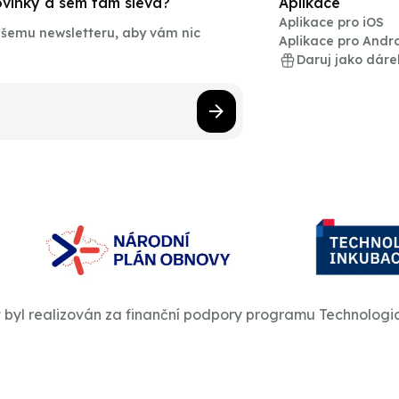
novinky a sem tam sleva?
Aplikace
Aplikace pro iOS
našemu newsletteru, aby vám nic
Aplikace pro Andr
Daruj jako dáre
t byl realizován za finanční podpory programu Technologi