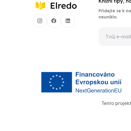
Knižní tipy, 
Přidejte se k 
neuniklo.
Tento projek