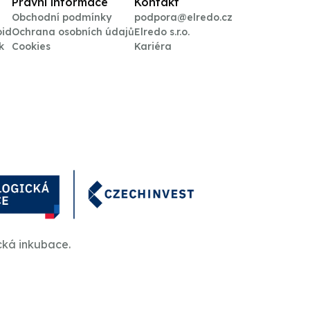
Právní informace
Kontakt
Obchodní podmínky
podpora@elredo.cz
oid
Ochrana osobních údajů
Elredo s.r.o.
k
Cookies
Kariéra
cká inkubace.