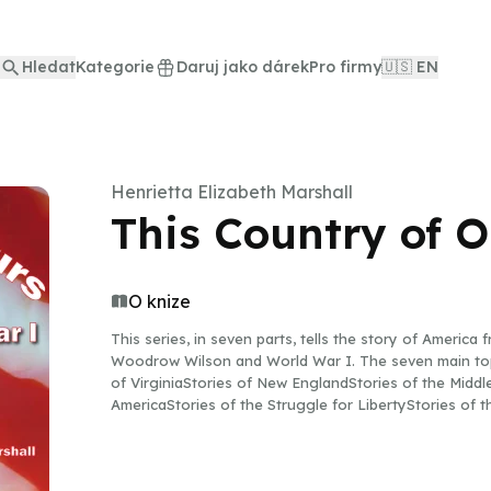
Hledat
Kategorie
Daruj jako dárek
Pro firmy
🇺🇸 EN
Henrietta Elizabeth Marshall
This Country of O
O knize
This series, in seven parts, tells the story of America
Woodrow Wilson and World War I. The seven main topi
of VirginiaStories of New EnglandStories of the Middl
AmericaStories of the Struggle for LibertyStories of t