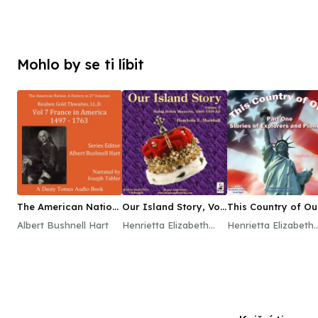
Mohlo by se ti líbit
The American Nation:
Our Island Story, Vol.
This Country of Ou
A History, Vol. 7
2
Part 1
Albert Bushnell Hart
Henrietta Elizabeth
Henrietta Elizabeth
Marshall
Marshall