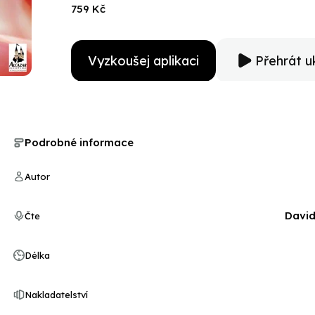
759 Kč
Vyzkoušej aplikaci
Přehrát u
Podrobné informace
Autor
David
Čte
Délka
Nakladatelství