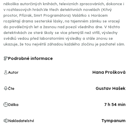
několika autorčiných knihách, televizních zpracováních, dokonce i
v rozhlasových hrách.Ve třech detektivních novelách (Křivý
prostor, Přízrak, Smrt Programátora) Vašátko s Horácem
rozplétají drama sesterské lásky, na tajemném zámku se vracejí
do poválečných let a žasnou nad poezií všedního dne. V těchto
detektivkách ze staré školy se více přemýšlí než střílí, výslechy
svědků vedou před laboratorními výsledky a stále znovu se
ukazuje, že tou největší záhadou každého zločinu je pachatel sám.
Podrobné informace
Hana Prošková
Autor
Gustav Hašek
Čte
7 h 54 min
Délka
Tympanum
Nakladatelství