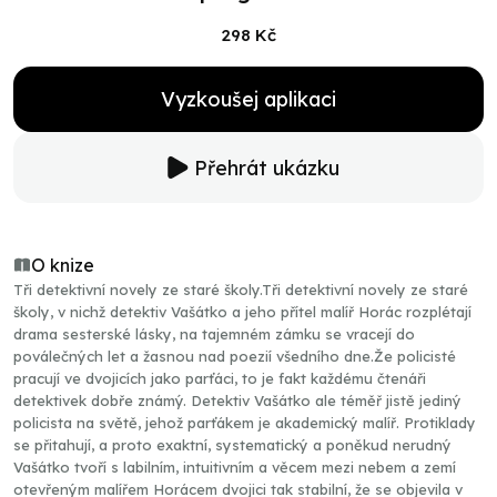
298 Kč
Vyzkoušej aplikaci
Přehrát ukázku
O knize
Tři detektivní novely ze staré školy.Tři detektivní novely ze staré
školy, v nichž detektiv Vašátko a jeho přítel malíř Horác rozplétají
drama sesterské lásky, na tajemném zámku se vracejí do
poválečných let a žasnou nad poezií všedního dne.Že policisté
pracují ve dvojicích jako parťáci, to je fakt každému čtenáři
detektivek dobře známý. Detektiv Vašátko ale téměř jistě jediný
policista na světě, jehož parťákem je akademický malíř. Protiklady
se přitahují, a proto exaktní, systematický a poněkud nerudný
Vašátko tvoří s labilním, intuitivním a věcem mezi nebem a zemí
otevřeným malířem Horácem dvojici tak stabilní, že se objevila v