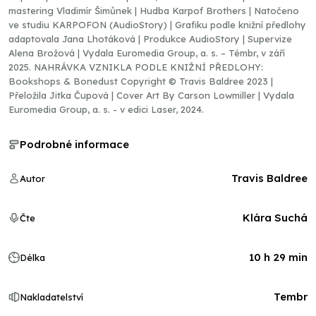
mastering Vladimír Šimůnek | Hudba Karpof Brothers | Natočeno
ve studiu KARPOFON (AudioStory) | Grafiku podle knižní předlohy
adaptovala Jana Lhotáková | Produkce AudioStory | Supervize
Alena Brožová | Vydala Euromedia Group, a. s. – Témbr, v září
2025. NAHRÁVKA VZNIKLA PODLE KNIŽNÍ PŘEDLOHY:
Bookshops & Bonedust Copyright © Travis Baldree 2023 |
Přeložila Jitka Čupová | Cover Art By Carson Lowmiller | Vydala
Euromedia Group, a. s. - v edici Laser, 2024.
Podrobné informace
Travis Baldree
Autor
Klára Suchá
Čte
10 h 29 min
Délka
Tembr
Nakladatelství