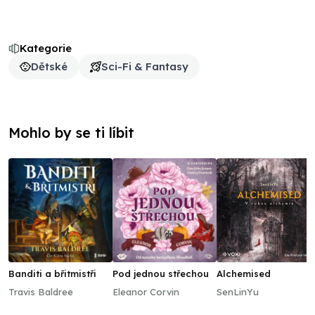
Kategorie
Dětské
Sci-Fi & Fantasy
Mohlo by se ti líbit
Banditi a břitmistři
Pod jednou střechou
Alchemised
Travis Baldree
Eleanor Corvin
SenLinYu