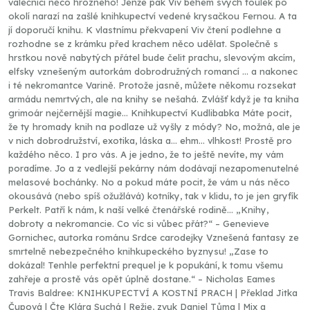
válečnici něco hrozného! Jenže pak Viv během svých toulek po
okolí narazí na zašlé knihkupectví vedené krysačkou Fernou. A ta
jí doporučí knihu. K vlastnímu překvapení Viv čtení podlehne a
rozhodne se z krámku před krachem něco udělat. Společně s
hrstkou nově nabytých přátel bude čelit prachu, slevovým akcím,
elfsky vznešeným autorkám dobrodružných romancí … a nakonec
i té nekromantce Varině. Protože jasně, můžete někomu rozsekat
armádu nemrtvých, ale na knihy se nešahá. Zvlášť když je ta kniha
grimoár nejčernější magie… Knihkupectví Kudlibabka Máte pocit,
že ty hromady knih na podlaze už vyšly z módy? No, možná, ale je
v nich dobrodružství, exotika, láska a… ehm… vlhkost! Prostě pro
každého něco. I pro vás. A je jedno, že to ještě nevíte, my vám
poradíme. Jo a z vedlejší pekárny nám dodávají nezapomenutelné
melasové bochánky. No a pokud máte pocit, že vám u nás něco
okousává (nebo spíš ožužlává) kotníky, tak v klidu, to je jen gryfík
Perkelt. Patří k nám, k naší velké čtenářské rodině… „Knihy,
dobroty a nekromancie. Co víc si vůbec přát?“ – Genevieve
Gornichec, autorka románu Srdce carodejky Vznešená fantasy ze
smrtelně nebezpečného knihkupeckého byznysu! „Zase to
dokázal! Tenhle perfektní prequel je k popukání, k tomu všemu
zahřeje a prostě vás opět úplně dostane.“ – Nicholas Eames
Travis Baldree: KNIHKUPECTVÍ A KOSTNÍ PRACH | Překlad Jitka
Čupová | Čte Klára Suchá | Režie, zvuk Daniel Tůma | Mix a