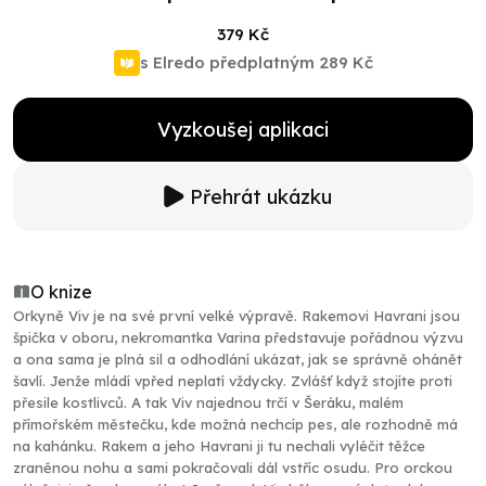
379 Kč
s Elredo předplatným
289 Kč
Vyzkoušej aplikaci
Přehrát ukázku
O knize
Orkyně Viv je na své první velké výpravě. Rakemovi Havrani jsou
špička v oboru, nekromantka Varina představuje pořádnou výzvu
a ona sama je plná sil a odhodlání ukázat, jak se správně ohánět
šavlí. Jenže mládí vpřed neplatí vždycky. Zvlášť když stojíte proti
přesile kostlivců. A tak Viv najednou trčí v Šeráku, malém
přímořském městečku, kde možná nechcíp pes, ale rozhodně má
na kahánku. Rakem a jeho Havrani ji tu nechali vyléčit těžce
zraněnou nohu a sami pokračovali dál vstříc osudu. Pro orckou