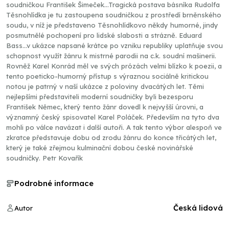
soudničkou František Šimeček...Tragická postava básníka Rudolfa
Těsnohlídka je tu zastoupena soudničkou z prostředí brněnského
soudu, v níž je představeno Těsnohlídkovo někdy humorné, jindy
posmutnělé pochopení pro lidské slabosti a strázně. Eduard
Bass...v ukázce napsané krátce po vzniku republiky uplatňuje svou
schopnost využít žánru k mistrné parodii na c.k. soudní mašinerii.
Rovněž Karel Konrád měl ve svých prózách velmi blízko k poezii, a
tento poeticko-humorný přístup s výraznou sociálně kritickou
notou je patrný v naší ukázce z poloviny dvacátých let. Těmi
nejlepšími představiteli moderní soudničky byli bezesporu
František Němec, který tento žánr dovedl k nejvyšší úrovni, a
významný český spisovatel Karel Poláček. Především na tyto dva
mohli po válce navázat i další autoři. A tak tento výbor alespoň ve
zkratce představuje dobu od zrodu žánru do konce třicátých let,
který je také zřejmou kulminační dobou české novinářské
soudničky. Petr Kovařík
Podrobné informace
Česká lidová
Autor