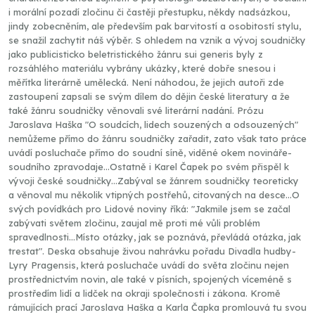
i morální pozadí zločinu či častěji přestupku, někdy nadsázkou,
jindy zobecněním, ale především pak barvitostí a osobitostí stylu,
se snažil zachytit náš výběr. S ohledem na vznik a vývoj soudničky
jako publicisticko beletristického žánru sui generis byly z
rozsáhlého materiálu vybrány ukázky, které dobře snesou i
měřítka literárně umělecká. Není náhodou, že jejich autoři zde
zastoupení zapsali se svým dílem do dějin české literatury a že
také žánru soudničky věnovali své literární nadání. Prózu
Jaroslava Haška "O soudcích, lidech souzených a odsouzených"
nemůžeme přímo do žánru soudničky zařadit, zato však tato práce
uvádí posluchače přímo do soudní síně, viděné okem novináře-
soudního zpravodaje...Ostatně i Karel Čapek po svém přispěl k
vývoji české soudničky...Zabýval se žánrem soudničky teoreticky
a věnoval mu několik vtipných postřehů, citovaných na desce...O
svých povídkách pro Lidové noviny říká: "Jakmile jsem se začal
zabývati světem zločinu, zaujal mě proti mé vůli problém
spravedlnosti...Místo otázky, jak se poznává, převládá otázka, jak
trestat". Deska obsahuje živou nahrávku pořadu Divadla hudby-
Lyry Pragensis, která posluchače uvádí do světa zločinu nejen
prostřednictvím novin, ale také v písních, spojených víceméně s
prostředím lidí a lidček na okraji společnosti i zákona. Kromě
rámujících prací Jaroslava Haška a Karla Čapka promlouvá tu svou