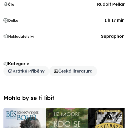
Rudolf Pellar
Čte
1 h 17 min
Délka
Supraphon
Nakladatelství
Kategorie
Krátké Příběhy
Česká literatura
Mohlo by se ti líbit