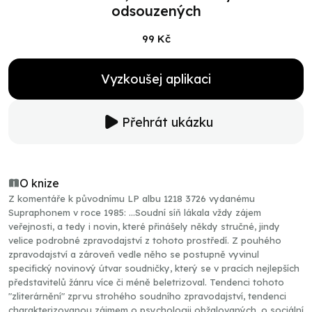
odsouzených
99 Kč
Vyzkoušej aplikaci
Přehrát ukázku
O knize
Z komentáře k původnímu LP albu 1218 3726 vydanému
Supraphonem v roce 1985: ...Soudní síň lákala vždy zájem
veřejnosti, a tedy i novin, které přinášely někdy stručné, jindy
velice podrobné zpravodajství z tohoto prostředí. Z pouhého
zpravodajství a zároveň vedle něho se postupně vyvinul
specifický novinový útvar soudničky, který se v pracích nejlepších
představitelů žánru více či méně beletrizoval. Tendenci tohoto
"zliterárnění" zprvu strohého soudního zpravodajství, tendenci
charakterizovanou zájmem o psychologii obžalovaných, o sociální