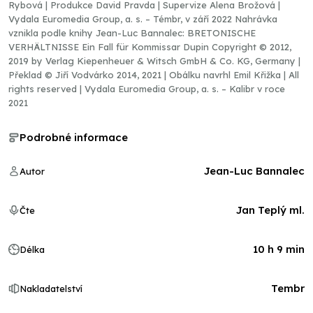
Rybová | Produkce David Pravda | Supervize Alena Brožová |
Vydala Euromedia Group, a. s. – Témbr, v září 2022 Nahrávka
vznikla podle knihy Jean-Luc Bannalec: BRETONISCHE
VERHÄLTNISSE Ein Fall für Kommissar Dupin Copyright © 2012,
2019 by Verlag Kiepenheuer & Witsch GmbH & Co. KG, Germany |
Překlad © Jiří Vodvárko 2014, 2021 | Obálku navrhl Emil Křižka | All
rights reserved | Vydala Euromedia Group, a. s. – Kalibr v roce
2021
Podrobné informace
Jean-Luc Bannalec
Autor
Jan Teplý ml.
Čte
10 h 9 min
Délka
Tembr
Nakladatelství