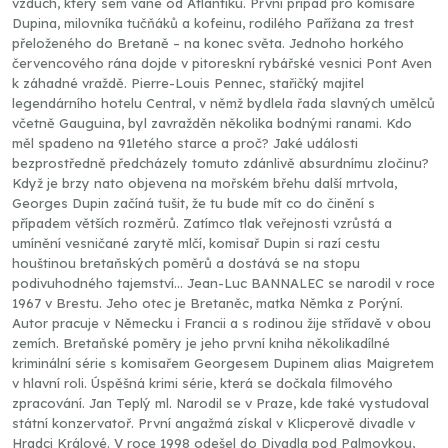
vzduch, který sem vane od Atlantiku. První případ pro komisaře
Dupina, milovníka tučňáků a kofeinu, rodilého Pařížana za trest
přeloženého do Bretaně – na konec světa. Jednoho horkého
červencového rána dojde v pitoreskní rybářské vesnici Pont Aven
k záhadné vraždě. Pierre-Louis Pennec, stařičký majitel
legendárního hotelu Central, v němž bydlela řada slavných umělců
včetně Gauguina, byl zavražděn několika bodnými ranami. Kdo
měl spadeno na 91letého starce a proč? Jaké události
bezprostředně předcházely tomuto zdánlivě absurdnímu zločinu?
Když je brzy nato objevena na mořském břehu další mrtvola,
Georges Dupin začíná tušit, že tu bude mít co do činění s
případem větších rozměrů. Zatímco tlak veřejnosti vzrůstá a
umínění vesničané zarytě mlčí, komisař Dupin si razí cestu
houštinou bretaňských poměrů a dostává se na stopu
podivuhodného tajemství… Jean-Luc BANNALEC se narodil v roce
1967 v Brestu. Jeho otec je Bretaněc, matka Němka z Porýní.
Autor pracuje v Německu i Francii a s rodinou žije střídavě v obou
zemích. Bretaňské poměry je jeho první kniha několikadílné
kriminální série s komisařem Georgesem Dupinem alias Maigretem
v hlavní roli. Úspěšná krimi série, která se dočkala filmového
zpracování. Jan Teplý ml. Narodil se v Praze, kde také vystudoval
státní konzervatoř. První angažmá získal v Klicperově divadle v
Hradci Králové. V roce 1998 odešel do Divadla pod Palmovkou,