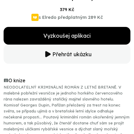
379 Kč
s Elredo předplatným
289 Kč
Vyzkoušej aplikaci
Přehrát ukázku
O knize
NEODOLATELNÝ KRIMINÁLNÍ ROMÁN Z LETNÍ BRETANĚ. V
malebné pobřežní vesničce je jednoho horkého červencového
rána nalezen zavražděný stařičký majitel slavného hotelu.
Komisař Georges Dupin, Pařížan přeložený za trest na konec
světa, se případu ujímá a v bretaňské letní idylce odhaluje
nečekané propasti… Poutavý kriminální román okořeněný jemným
humorem, a tak působivý, že čtenář dostane chuť sám se projít
malebnými uličkami rybářské vesnice a dýchat slaný mořský