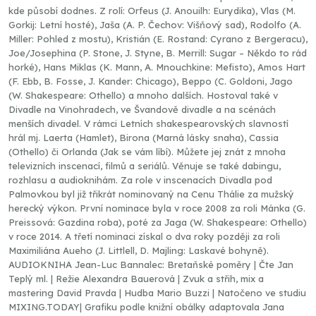
kde působí dodnes. Z rolí: Orfeus (J. Anouilh: Eurydika), Vlas (M.
Gorkij: Letní hosté), Jaša (A. P. Čechov: Višňový sad), Rodolfo (A.
Miller: Pohled z mostu), Kristián (E. Rostand: Cyrano z Bergeracu),
Joe/Josephina (P. Stone, J. Styne, B. Merrill: Sugar – Někdo to rád
horké), Hans Miklas (K. Mann, A. Mnouchkine: Mefisto), Amos Hart
(F. Ebb, B. Fosse, J. Kander: Chicago), Beppo (C. Goldoni, Jago
(W. Shakespeare: Othello) a mnoho dalších. Hostoval také v
Divadle na Vinohradech, ve Švandově divadle a na scénách
menších divadel. V rámci Letních shakespearovských slavností
hrál mj. Laerta (Hamlet), Birona (Marná lásky snaha), Cassia
(Othello) či Orlanda (Jak se vám líbí). Můžete jej znát z mnoha
televizních inscenací, filmů a seriálů. Věnuje se také dabingu,
rozhlasu a audioknihám. Za role v inscenacích Divadla pod
Palmovkou byl již třikrát nominovaný na Cenu Thálie za mužský
herecký výkon. První nominace byla v roce 2008 za roli Mánka (G.
Preissová: Gazdina roba), poté za Jaga (W. Shakespeare: Othello)
v roce 2014. A třetí nominaci získal o dva roky později za roli
Maximiliána Aueho (J. Littlell, D. Majling: Laskavé bohyně).
AUDIOKNIHA Jean-Luc Bannalec: Bretaňské poměry | Čte Jan
Teplý ml. | Režie Alexandra Bauerová | Zvuk a střih, mix a
mastering David Pravda | Hudba Mario Buzzi | Natočeno ve studiu
MIXING.TODAY| Grafiku podle knižní obálky adaptovala Jana