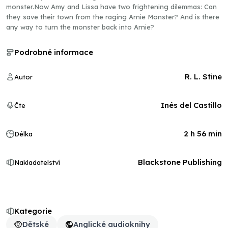
monster.Now Amy and Lissa have two frightening dilemmas: Can
they save their town from the raging Arnie Monster? And is there
any way to turn the monster back into Arnie?
Podrobné informace
R. L. Stine
Autor
Inés del Castillo
Čte
2 h 56 min
Délka
Blackstone Publishing
Nakladatelství
Kategorie
Dětské
Anglické audioknihy