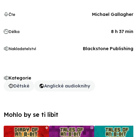
Michael Gallagher
Čte
8 h 37 min
Délka
Blackstone Publishing
Nakladatelství
Kategorie
Dětské
Anglické audioknihy
Mohlo by se ti líbit