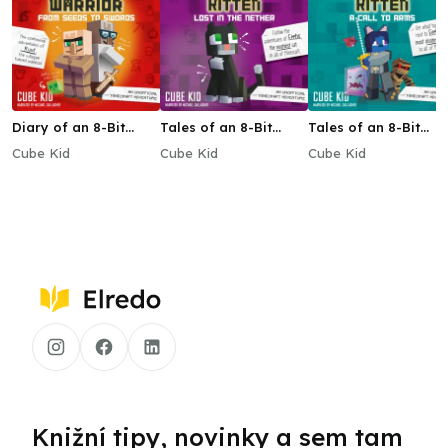
Diary of an 8-Bit
Tales of an 8-Bit
Tales of an 8-Bit
Warrior: From Seeds
Kitten: Lost in the
Kitten: A Call to Arm
Cube Kid
Cube Kid
Cube Kid
to Swords
Nether
Knižní tipy, novinky a sem tam