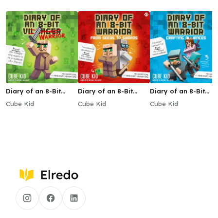
Diary of an 8-Bit
Diary of an 8-Bit
Diary of an 8-Bit
Warrior
Warrior: From Seeds
Warrior: Crafting
Cube Kid
Cube Kid
Cube Kid
to Swords
Alliances