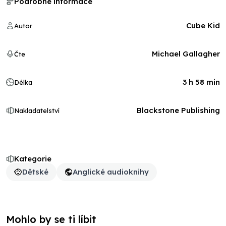
Podrobné informace
Cube Kid
Autor
Michael Gallagher
Čte
3 h 58 min
Délka
Blackstone Publishing
Nakladatelství
Kategorie
Dětské
Anglické audioknihy
Mohlo by se ti líbit