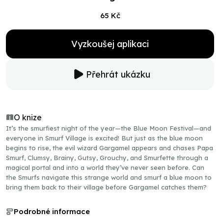
65 Kč
Vyzkoušej aplikaci
Přehrát ukázku
O knize
It’s the smurfiest night of the year—the Blue Moon Festival—and
everyone in Smurf Village is excited! But just as the blue moon
begins to rise, the evil wizard Gargamel appears and chases Papa
Smurf, Clumsy, Brainy, Gutsy, Grouchy, and Smurfette through a
magical portal and into a world they’ve never seen before. Can
the Smurfs navigate this strange world and smurf a blue moon to
bring them back to their village before Gargamel catches them?
Podrobné informace