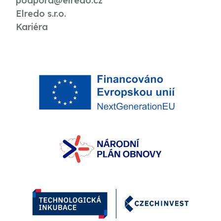
podpora@elredo.cz
Elredo s.r.o.
Kariéra