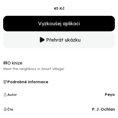
45 Kč
Vyzkoušej aplikaci
Přehrát ukázku
O knize
Meet the neighbors in Smurf Village!
Podrobné informace
Peyo
Autor
P. J. Ochlan
Čte