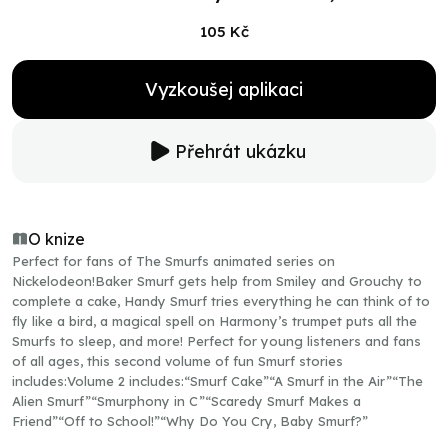
105 Kč
Vyzkoušej aplikaci
Přehrát ukázku
O knize
Perfect for fans of The Smurfs animated series on
Nickelodeon!Baker Smurf gets help from Smiley and Grouchy to
complete a cake, Handy Smurf tries everything he can think of to
fly like a bird, a magical spell on Harmony’s trumpet puts all the
Smurfs to sleep, and more! Perfect for young listeners and fans
of all ages, this second volume of fun Smurf stories
includes:Volume 2 includes:“Smurf Cake”“A Smurf in the Air”“The
Alien Smurf”“Smurphony in C”“Scaredy Smurf Makes a
Friend”“Off to School!”“Why Do You Cry, Baby Smurf?”