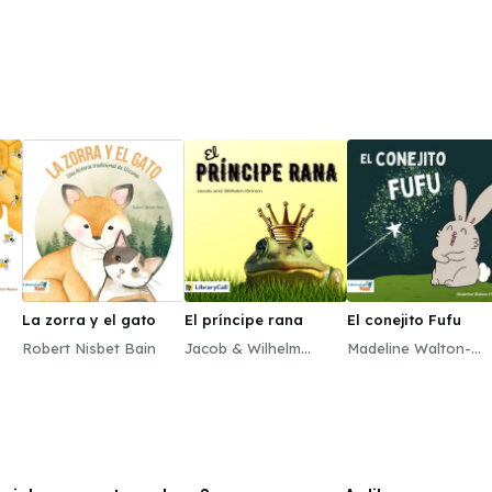
La zorra y el gato
El príncipe rana
El conejito Fufu
Robert Nisbet Bain
Jacob & Wilhelm
Madeline Walton-
Grimm
Hadlock