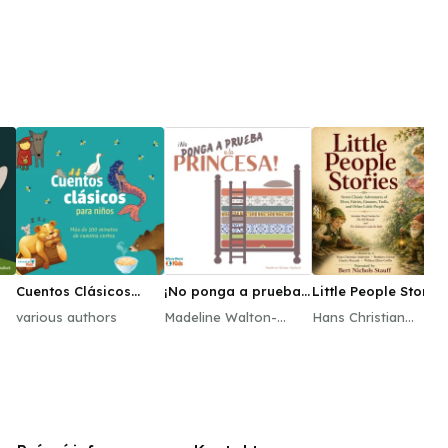
Cuentos Clásicos
¡No ponga a prueba
Little People Stories
Para Niños
a la princesa!
various authors
Madeline Walton-
Hans Christian
Hadlock
Andersen