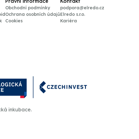
Právní informace
Kontakt
Obchodní podmínky
podpora@elredo.cz
oid
Ochrana osobních údajů
Elredo s.r.o.
k
Cookies
Kariéra
cká inkubace.