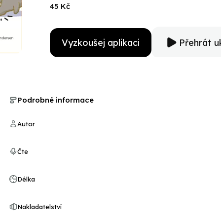
45 Kč
Vyzkoušej aplikaci
Přehrát u
Podrobné informace
Autor
Čte
Délka
Nakladatelství