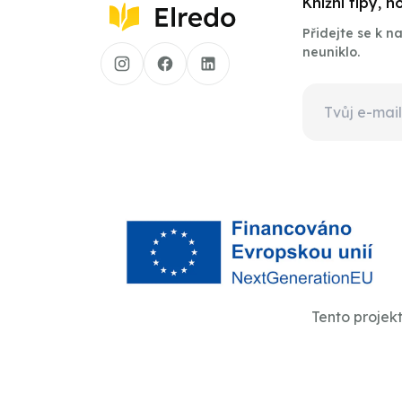
Knižní tipy, 
Přidejte se k 
neuniklo.
Tento projek