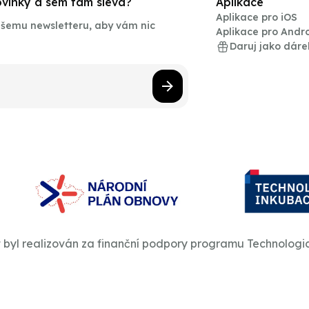
novinky a sem tam sleva?
Aplikace
Aplikace pro iOS
našemu newsletteru, aby vám nic
Aplikace pro Andr
Daruj jako dáre
t byl realizován za finanční podpory programu Technologi