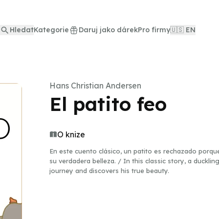
Hledat
Kategorie
Daruj jako dárek
Pro firmy
🇺🇸 EN
Hans Christian Andersen
El patito feo
O knize
En este cuento clásico, un patito es rechazado porque
su verdadera belleza. / In this classic story, a duckli
journey and discovers his true beauty.