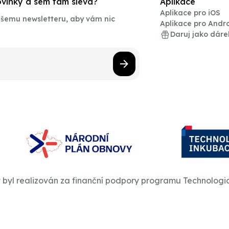
novinky a sem tam sleva?
Aplikace
Aplikace pro iOS
našemu newsletteru, aby vám nic
Aplikace pro Andr
Daruj jako dáre
t byl realizován za finanční podpory programu Technologi