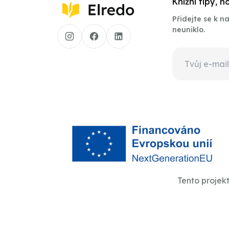
Knižní tipy, 
Přidejte se k 
neuniklo.
Tento projek