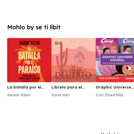
Mohlo by se ti líbit
La batalla por el
Libreto para el
Graphic Universe
paraíso
desierto - poesia
Español
Naomi Klein
Sona Van
Cori Doerrfeld
dedicada a las
víctimas de la guerra
y el genocidio