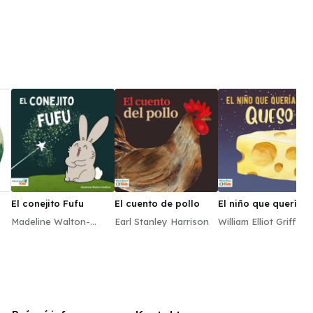
El conejito Fufu
El cuento de pollo
El niño que quería
más queso
Madeline Walton-
Earl Stanley Harrison
William Elliot Griffis
Hadlock