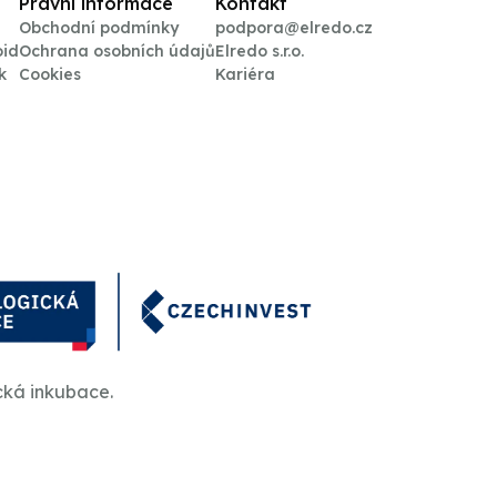
Právní informace
Kontakt
Obchodní podmínky
podpora@elredo.cz
oid
Ochrana osobních údajů
Elredo s.r.o.
k
Cookies
Kariéra
cká inkubace.