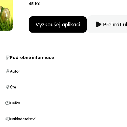
45 Kč
Vyzkoušej aplikaci
Přehrát u
Podrobné informace
Autor
Čte
Délka
Nakladatelství