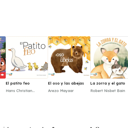
El patito feo
El oso y las abejas
La zorra y el gato
Hans Christian
Arezo Mayaar
Robert Nisbet Bain
Andersen