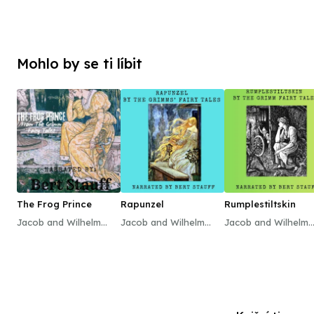
Mohlo by se ti líbit
The Frog Prince
Rapunzel
Rumplestiltskin
Jacob and Wilhelm
Jacob and Wilhelm
Jacob and Wilhelm
Grimm
Grimm
Grimm