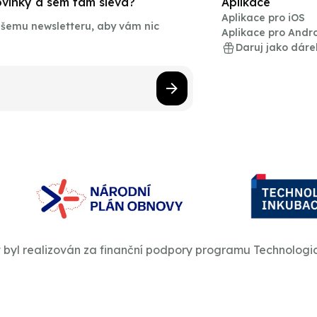
novinky a sem tam sleva?
Aplikace
Aplikace pro iOS
našemu newsletteru, aby vám nic
Aplikace pro Andr
Daruj jako dáre
t byl realizován za finanční podpory programu Technologi