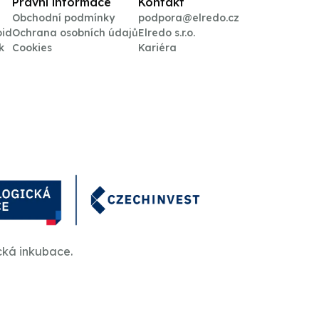
Právní informace
Kontakt
Obchodní podmínky
podpora@elredo.cz
oid
Ochrana osobních údajů
Elredo s.r.o.
k
Cookies
Kariéra
cká inkubace.