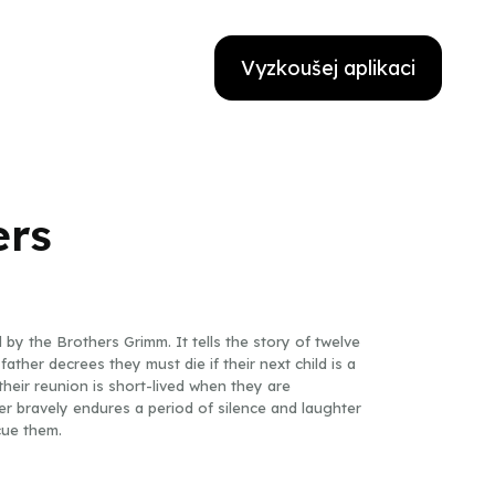
Vyzkoušej aplikaci
ers
 by the Brothers Grimm. It tells the story of twelve
ather decrees they must die if their next child is a
t their reunion is short-lived when they are
er bravely endures a period of silence and laughter
cue them.