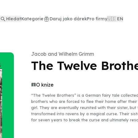
Hledat
Kategorie
Daruj jako dárek
Pro firmy
🇺🇸 EN
Jacob and Wilhelm Grimm
The Twelve Broth
O knize
“The Twelve Brothers” is a German fairy tale collected
brothers who are forced to flee their home after their f
girl. They are eventually reunited with their sister, bu
transformed into ravens by a magical curse. Their sist
for seven years to break the curse and ultimately res