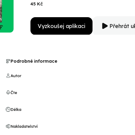
45 Kč
Vyzkoušej aplikaci
Přehrát u
Podrobné informace
Autor
Čte
Délka
Nakladatelství