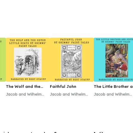
The Wolf and the
Faithful John
The Little Brother 
Seven Little Goats
Sister
Jacob and Wilhelm
Jacob and Wilhelm
Jacob and Wilhelm
Grimm
Grimm
Grimm