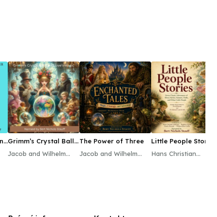
and
Grimm’s Crystal Balls
The Power of Three
Little People Stories
and Love’s Magic
Jacob and Wilhelm
Jacob and Wilhelm
Hans Christian
Grimm
Grimm
Andersen