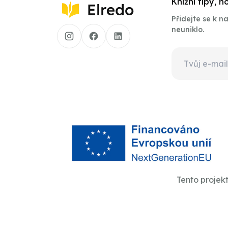
Knižní tipy, 
Přidejte se k 
neuniklo.
Tento projek