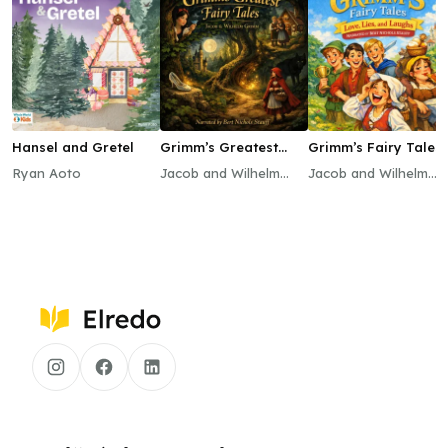
Hansel and Gretel
Grimm’s Greatest
Grimm’s Fairy Tales:
Fairy Tales
Love, Lies, and
Ryan Aoto
Jacob and Wilhelm
Jacob and Wilhelm
Laughs
Grimm
Grimm