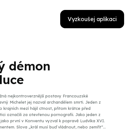
Vyzkoušej aplikaci
vý démon
luce
možná nejkontroverznější postavy Francouzské
avný Michelet jej nazval archandělem smrti. Jeden z
 krajních mezí hájil ctnost, přitom krátce před
ici označili za otevřenou pornografii. Jako jeden z
do jako první v Konventu vyzval k popravě Ludvíka XVI.
mentem. Slova „král musí buď vládnout, nebo zemřít“
 liberálem, v politice sociální radikálním socialistou.