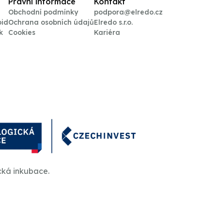
Právní informace
Kontakt
Obchodní podmínky
podpora@elredo.cz
oid
Ochrana osobních údajů
Elredo s.r.o.
k
Cookies
Kariéra
cká inkubace.