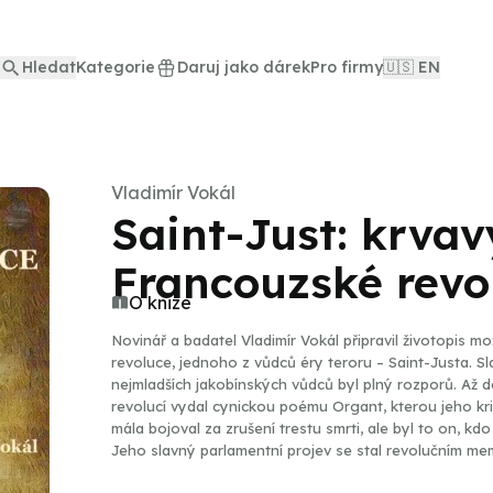
Hledat
Kategorie
Daruj jako dárek
Pro firmy
🇺🇸 EN
Vladimír Vokál
Saint-Just: krva
Francouzské revo
O knize
Novinář a badatel Vladimír Vokál připravil životopis 
revoluce, jednoho z vůdců éry teroru – Saint-Justa. Sl
nejmladších jakobínských vůdců byl plný rozporů. Až do
revolucí vydal cynickou poému Organt, kterou jeho krit
mála bojoval za zrušení trestu smrti, ale byl to on, k
Jeho slavný parlamentní projev se stal revolučním me
vstoupila do dějin. V hospodářské politice byl umírněným