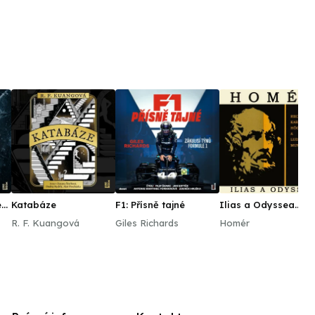
e
Katabáze
F1: Přísně tajné
Ilias a Odyssea.
Výběr zpěvů z
R. F. Kuangová
Giles Richards
Homér
básnických eposů
řeckého starověku