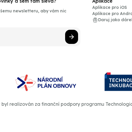
novinky a sem tam sleva?
Aplikace
Aplikace pro iOS
našemu newsletteru, aby vám nic
Aplikace pro Andr
Daruj jako dáre
t byl realizován za finanční podpory programu Technologi