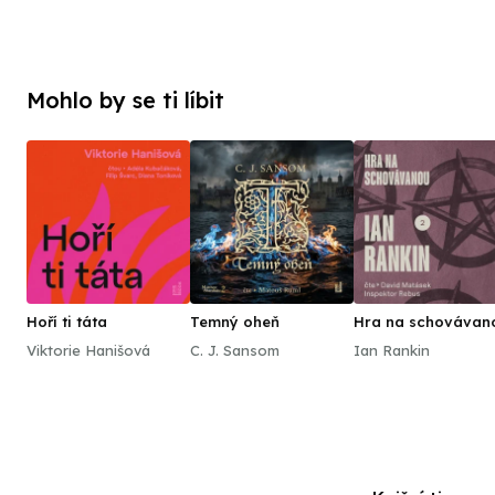
Mohlo by se ti líbit
Hoří ti táta
Temný oheň
Hra na schovávan
Viktorie Hanišová
C. J. Sansom
Ian Rankin