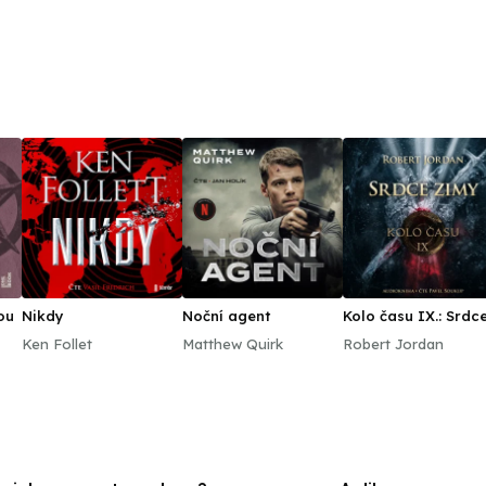
ou
Nikdy
Noční agent
Kolo času IX.: Srdc
zimy
Ken Follet
Matthew Quirk
Robert Jordan