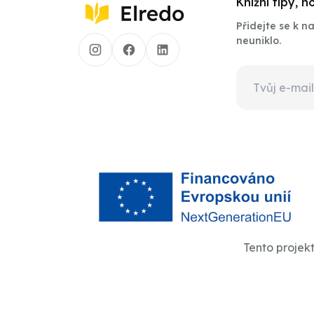
Knižní tipy, 
Přidejte se k 
neuniklo.
Tento projek