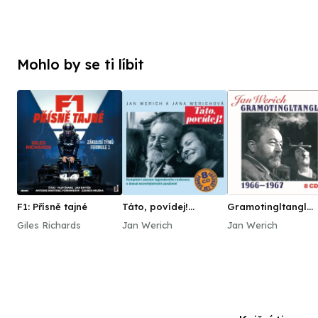
Mohlo by se ti líbit
F1: Přísně tajné
Táto, povídej!
Gramotingltangl
Komplet 8CD
Jana Wericha v
Giles Richards
Jan Werich
Jan Werich
pořadu Jiřího
Suchého