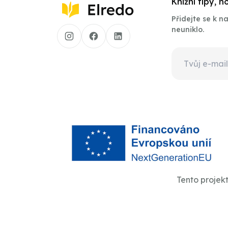
Knižní tipy, 
Přidejte se k 
neuniklo.
Tento projek