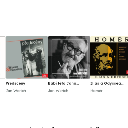
Předscény
Babí léto Jana
Ilias a Odyssea.
Wericha
Výběr zpěvů z
Jan Werich
Jan Werich
Homér
básnických eposů
řeckého starověku