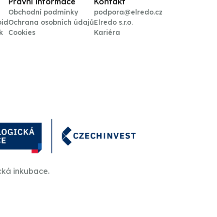
Právní informace
Kontakt
Obchodní podmínky
podpora@elredo.cz
oid
Ochrana osobních údajů
Elredo s.r.o.
k
Cookies
Kariéra
cká inkubace.