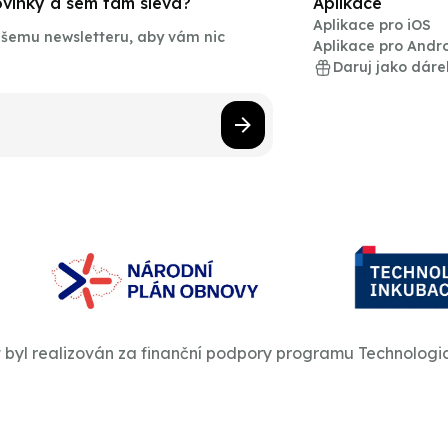
novinky a sem tam sleva?
Aplikace
Aplikace pro iOS
našemu newsletteru, aby vám nic
Aplikace pro Andr
Daruj jako dáre
t byl realizován za finanční podpory programu Technologi