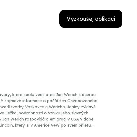
Vyzkoušej aplikaci
ory, které spolu vedli otec Jan Werich s dcerou
ně zajímavé informace o počátcích Osvobozeného
 pozadí tvorby Voskovce a Wericha. Janiny zvídavé
ava Ježka, podrobnosti o vzniku jeho slavných
 se Jan Werich rozpovídá o emigraci v USA v době
Lincoln, který si v Americe V+W po svém příletu
, které je, díky typickému Werichově stylu košatých