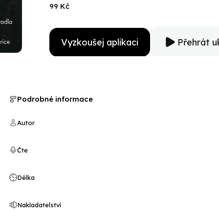
odboček, průpovídek a odkazů k dobovým souvislost
99 Kč
Jana Wericha podnícené rozhovorem s dcerou Janou!
Vyzkoušej aplikaci
Přehrát u
Podrobné informace
Autor
Čte
Délka
Nakladatelství