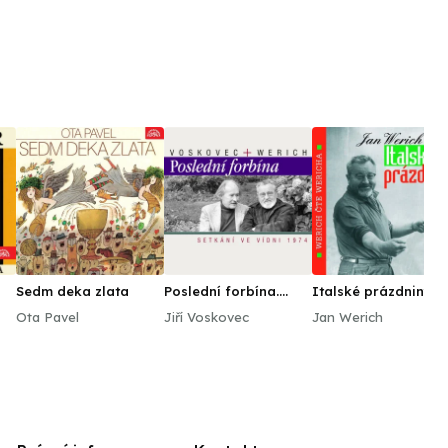
Sedm deka zlata
Poslední forbína.
Italské prázdniny
Setkání ve Vídni 1974
Ota Pavel
Jiří Voskovec
Jan Werich