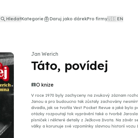
Hledat
Kategorie
Daruj jako dárek
Pro firmy
🇺🇸 EN
Jan Werich
Táto, povídej
O knize
V roce 1970 byly zachyceny na zvukový záznam rozhov
Janou a pro budoucno tak zůstaly zachovány nesmír
divadla, jak se tvořila Vest Pocket Revue a jaké bylo
otázky rozpoutají tok vyprávění také o tvorbě Jarosl
písniček i některé detaily z Ježkova života. Na závěr
války a korunuje své vzpomínky slavnou historií vozu 
pořídili. Nyní vycházejí tyto rozhovory na jednom albu