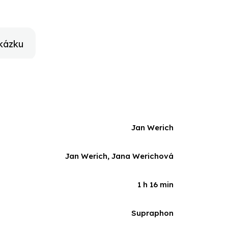
em, bohatým zdrojem poučení i zábavy. Vzpomínky
kázku
Jan Werich
Jan Werich, Jana Werichová
1 h 16 min
Supraphon