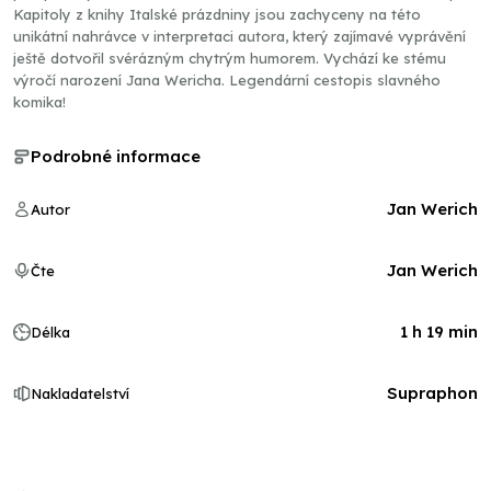
Kapitoly z knihy Italské prázdniny jsou zachyceny na této
unikátní nahrávce v interpretaci autora, který zajímavé vyprávění
ještě dotvořil svérázným chytrým humorem. Vychází ke stému
výročí narození Jana Wericha. Legendární cestopis slavného
komika!
Podrobné informace
Jan Werich
Autor
Jan Werich
Čte
1 h 19 min
Délka
Supraphon
Nakladatelství