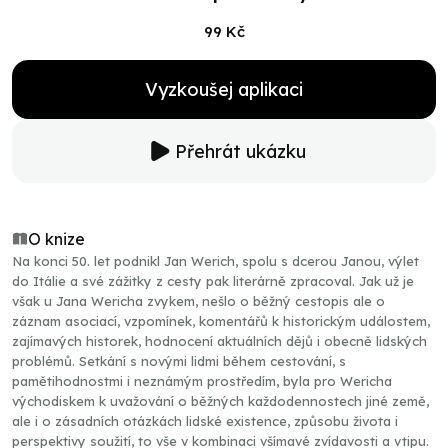
99 Kč
Vyzkoušej aplikaci
Přehrát ukázku
O knize
Na konci 50. let podnikl Jan Werich, spolu s dcerou Janou, výlet
do Itálie a své zážitky z cesty pak literárně zpracoval. Jak už je
však u Jana Wericha zvykem, nešlo o běžný cestopis ale o
záznam asociací, vzpomínek, komentářů k historickým událostem,
zajímavých historek, hodnocení aktuálních dějů i obecně lidských
problémů. Setkání s novými lidmi během cestování, s
pamětihodnostmi i neznámým prostředím, byla pro Wericha
východiskem k uvažování o běžných každodennostech jiné země,
ale i o zásadních otázkách lidské existence, způsobu života i
perspektivy soužití, to vše v kombinaci všímavé zvídavosti a vtipu.