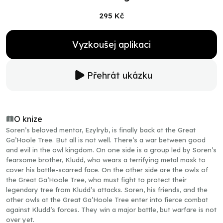
295 Kč
Vyzkoušej aplikaci
Přehrát ukázku
O knize
Soren’s beloved mentor, Ezylryb, is finally back at the Great
Ga’Hoole Tree. But all is not well. There’s a war between good
and evil in the owl kingdom. On one side is a group led by Soren’s
fearsome brother, Kludd, who wears a terrifying metal mask to
cover his battle-scarred face. On the other side are the owls of
the Great Ga’Hoole Tree, who must fight to protect their
legendary tree from Kludd’s attacks. Soren, his friends, and the
other owls at the Great Ga’Hoole Tree enter into fierce combat
against Kludd’s forces. They win a major battle, but warfare is not
over yet.