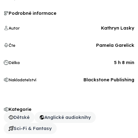
Podrobné informace
Kathryn Lasky
Autor
Pamela Garelick
Čte
5 h 8 min
Délka
Blackstone Publishing
Nakladatelství
Kategorie
Dětské
Anglické audioknihy
Sci-Fi & Fantasy