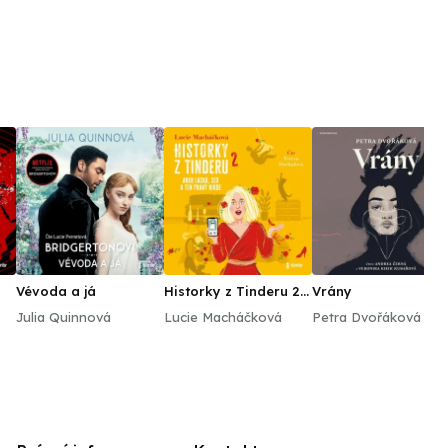
Vévoda a já
Historky z Tinderu 2
Vrány
aneb Láska, sex a ten
Julia Quinnová
Lucie Macháčková
Petra Dvořáková
pravý nikde