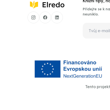
Knižní tipy, 
Přidejte se k 
neuniklo.
Tento projek