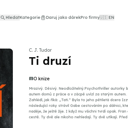
Hledat
Kategorie
Daruj jako dárek
Pro firmy
🇺🇸 EN
C. J. Tudor
Ti druzí
O knize
Mrazivý. Děsivý. Neodložitelný.Psychothriller autorky
autem domů z práce a v zácpě uvízl za starým autem. 
Zahlédl, jak říká: „Tati.“ Byla to jeho pětiletá dcera Iz
následující roky strávil Gabe cestováním po dálnici, kt
naděje, že ještě žije. I když mu všichni tvrdí opak. Fra
cestě. Ty dvě ale nikoho nehledají. Ty dvě utíkají. Pře
Fran zná pravdu. Ví, co se skutečně stalo Izzy. Kdo za to