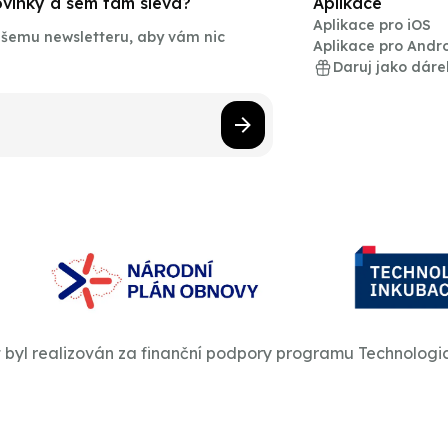
novinky a sem tam sleva?
Aplikace
Aplikace pro iOS
našemu newsletteru, aby vám nic
Aplikace pro Andr
Daruj jako dáre
t byl realizován za finanční podpory programu Technologi