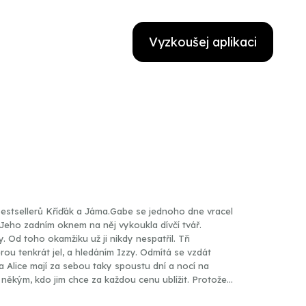
Vyzkoušej aplikaci
 bestsellerů Kříďák a Jáma.Gabe se jednoho dne vracel
Jeho zadním oknem na něj vykoukla dívčí tvář.
zy. Od toho okamžiku už ji nikdy nespatřil. Tři
erou tenkrát jel, a hledáním Izzy. Odmítá se vzdát
n a Alice mají za sebou taky spoustu dní a nocí na
d někým, kdo jim chce za každou cenu ublížit. Protože
 může. A co udělají ti druzí, když ji a Alici