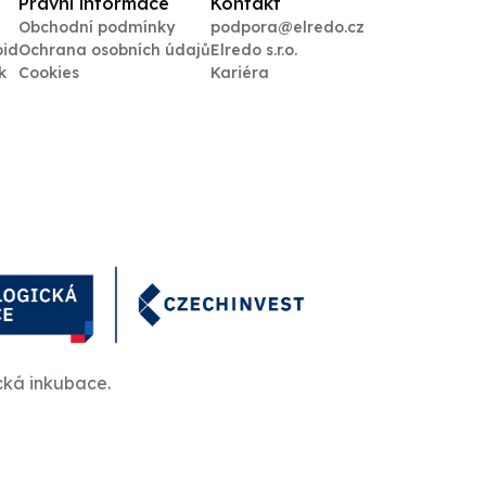
Právní informace
Kontakt
Obchodní podmínky
podpora@elredo.cz
oid
Ochrana osobních údajů
Elredo s.r.o.
k
Cookies
Kariéra
cká inkubace.