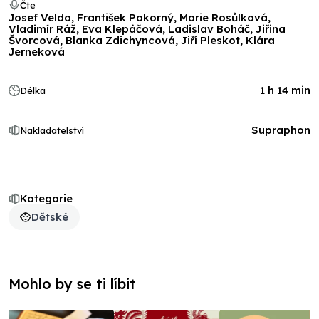
Čte
Josef Velda, František Pokorný, Marie Rosůlková,
Vladimír Ráž, Eva Klepáčová, Ladislav Boháč, Jiřina
Švorcová, Blanka Zdichyncová, Jiří Pleskot, Klára
Jerneková
1 h 14 min
Délka
Supraphon
Nakladatelství
Kategorie
Dětské
Mohlo by se ti líbit