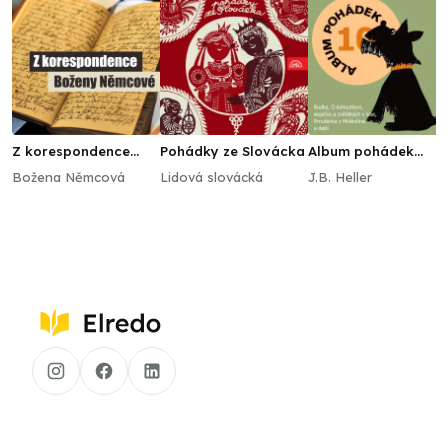
Z korespondence
Pohádky ze Slovácka
Album pohádek
Boženy Němcové
"Supraphon dětem"
Božena Němcová
Lidová slovácká
J.B. Heller
10. (Budka, O
kohoutkovi, slepičce
a zvířátkách v lese,
Rmuténka z
Mrákotína a další)