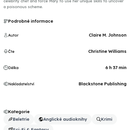
celebrity chef and force Mary to use her unique skills to uncover
a poisonous scheme.
Podrobné informace
Claire M. Johnson
Autor
Christine Williams
Čte
6 h 37 min
Délka
Blackstone Publishing
Nakladatelství
Kategorie
Beletrie
Anglické audioknihy
Krimi
Sci-Fi & Fantasy