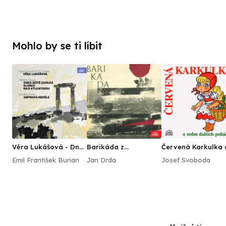
Mohlo by se ti líbit
Věra Lukášová - Dnes
Barikáda z
Červená Karkulka 
ještě zapadá slunce
rozkvetlých kaštanů
sedm dalších
Emil František Burian
Jan Drda
Josef Svoboda
nad Atlantidou -
pohádek
Srpnová neděle