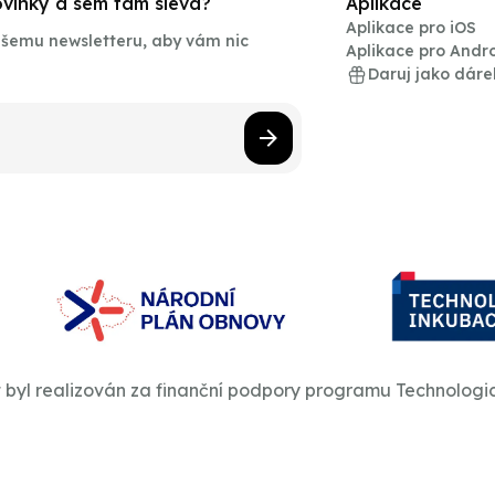
novinky a sem tam sleva?
Aplikace
Aplikace pro iOS
našemu newsletteru, aby vám nic
Aplikace pro Andr
Daruj jako dáre
t byl realizován za finanční podpory programu Technologi