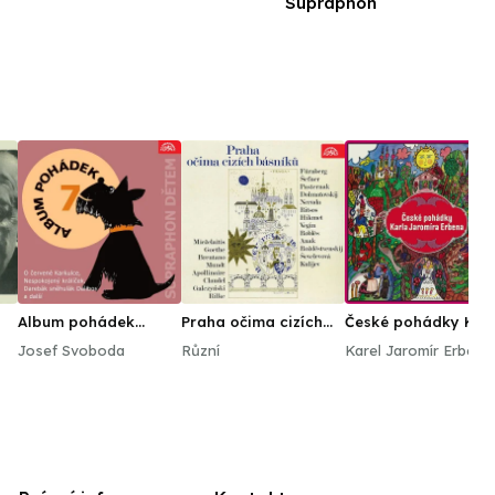
Supraphon
Album pohádek
Praha očima cizích
České pohádky Kar
"Supraphon dětem" 7.
básníků
Jaromíra Erbena
Josef Svoboda
Různí
Karel Jaromír Erben
(O červené Karkulce,
Nespokojený
králíček, Darebák
sněhulák Dalibor a
další)