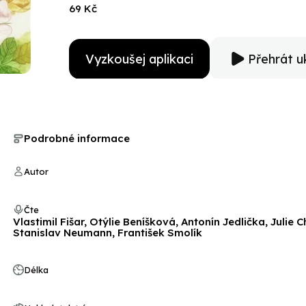
69 Kč
Vyzkoušej aplikaci
Přehrát u
Podrobné informace
Autor
Čte
Vlastimil Fišar, Otýlie Beníšková, Antonín Jedlička, Julie
Stanislav Neumann, František Smolík
Délka