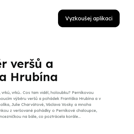
Vyzkoušej aplikaci
r veršů a
a Hrubína
ú , vrkú, vrkú.. Cos tam viděl, holoubku? Perníkovou
noucím výběru veršů a pohádek Františka Hrubína a v
olíka, Julie Charvátové, Václava Vosky a mnoha
enkou z veršované pohádky o Perníkové chaloupce,
ncezničkou na bále, co poztrácela korále...