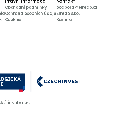
Právní informace
Kontakt
Obchodní podmínky
podpora@elredo.cz
oid
Ochrana osobních údajů
Elredo s.r.o.
k
Cookies
Kariéra
cká inkubace.