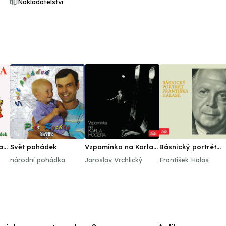
Nakladatelství
a
Svět pohádek
Vzpomínka na Karla
Básnický portrét
Högera
Františka Halase
národní pohádka
Jaroslav Vrchlický
František Halas