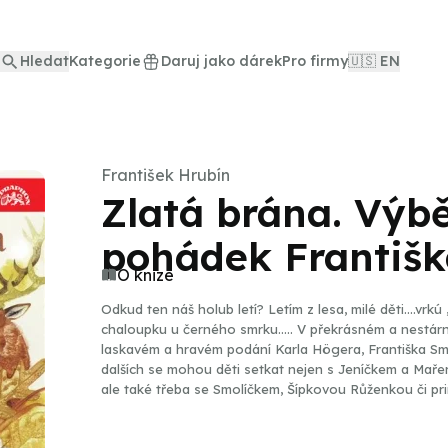
Hledat
Kategorie
Daruj jako dárek
Pro firmy
🇺🇸 EN
František Hrubín
Zlatá brána. Výbě
pohádek Františk
O knize
Odkud ten náš holub letí? Letím z lesa, milé děti....vrk
chaloupku u černého smrku..... V překrásném a nestár
laskavém a hravém podání Karla Högera, Františka Sm
dalších se mohou děti setkat nejen s Jeníčkem a Mař
ale také třeba se Smolíčkem, Šípkovou Růženkou či pri