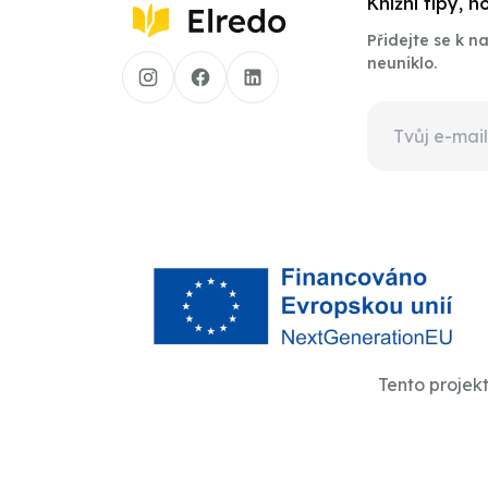
Knižní tipy, 
Přidejte se k 
neuniklo.
Tento projek