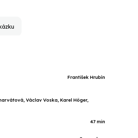
kázku
František Hrubín
 Charvátová, Václav Voska, Karel Höger,
47 min