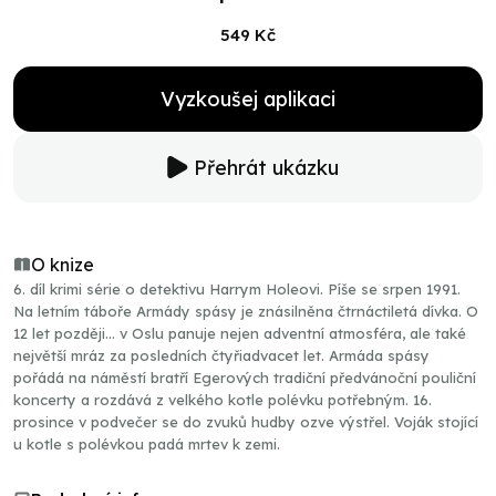
549 Kč
Vyzkoušej aplikaci
Přehrát ukázku
O knize
6. díl krimi série o detektivu Harrym Holeovi. Píše se srpen 1991.
Na letním táboře Armády spásy je znásilněna čtrnáctiletá dívka. O
12 let později… v Oslu panuje nejen adventní atmosféra, ale také
největší mráz za posledních čtyřiadvacet let. Armáda spásy
pořádá na náměstí bratří Egerových tradiční předvánoční pouliční
koncerty a rozdává z velkého kotle polévku potřebným. 16.
prosince v podvečer se do zvuků hudby ozve výstřel. Voják stojící
u kotle s polévkou padá mrtev k zemi.