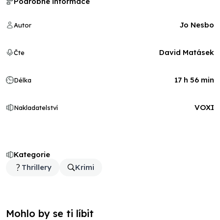
Podrobné informace
Jo Nesbo
Autor
David Matásek
Čte
17 h 56 min
Délka
VOXI
Nakladatelství
Kategorie
Thrillery
Krimi
Mohlo by se ti líbit