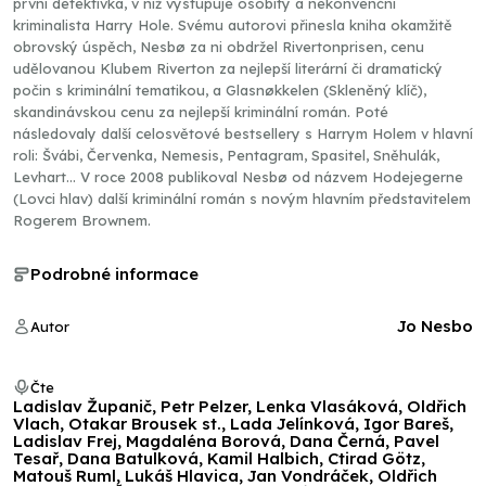
první detektivka, v níž vystupuje osobitý a nekonvenční
kriminalista Harry Hole. Svému autorovi přinesla kniha okamžitě
obrovský úspěch, Nesbø za ni obdržel Rivertonprisen, cenu
udělovanou Klubem Riverton za nejlepší literární či dramatický
počin s kriminální tematikou, a Glasnøkkelen (Skleněný klíč),
skandinávskou cenu za nejlepší kriminální román. Poté
následovaly další celosvětové bestsellery s Harrym Holem v hlavní
roli: Švábi, Červenka, Nemesis, Pentagram, Spasitel, Sněhulák,
Levhart… V roce 2008 publikoval Nesbø od názvem Hodejegerne
(Lovci hlav) další kriminální román s novým hlavním představitelem
Rogerem Brownem.
Podrobné informace
Jo Nesbo
Autor
Čte
Ladislav Županič, Petr Pelzer, Lenka Vlasáková, Oldřich
Vlach, Otakar Brousek st., Lada Jelínková, Igor Bareš,
Ladislav Frej, Magdaléna Borová, Dana Černá, Pavel
Tesař, Dana Batulková, Kamil Halbich, Ctirad Götz,
Matouš Ruml, Lukáš Hlavica, Jan Vondráček, Oldřich