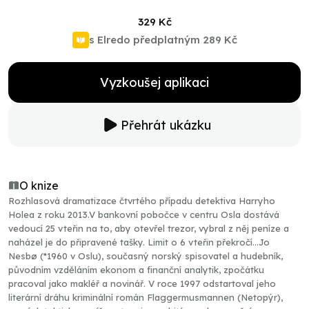
329 Kč
s Elredo předplatným
289 Kč
Vyzkoušej aplikaci
Přehrát ukázku
O knize
Rozhlasová dramatizace čtvrtého případu detektiva Harryho
Holea z roku 2013.V bankovní pobočce v centru Osla dostává
vedoucí 25 vteřin na to, aby otevřel trezor, vybral z něj peníze a
naházel je do připravené tašky. Limit o 6 vteřin překročí...Jo
Nesbø (*1960 v Oslu), současný norský spisovatel a hudebník,
původním vzděláním ekonom a finanční analytik, zpočátku
pracoval jako makléř a novinář. V roce 1997 odstartoval jeho
literární dráhu kriminální román Flaggermusmannen (Netopýr),