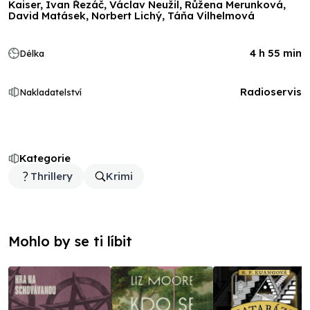
Kaiser, Ivan Řezáč, Václav Neužil, Růžena Merunková,
David Matásek, Norbert Lichý, Táňa Vilhelmová
4 h 55 min
Délka
Radioservis
Nakladatelství
Kategorie
Thrillery
Krimi
Mohlo by se ti líbit