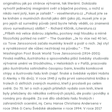
originalitou jak po stránce výtvarné, tak literární. Dokázala
vytvořit jedinečný imaginární svět a báječné postavy, u nichž si
nikdo není jistý, kam je zařadit.“ - vaseliteratura.cz „Pokud jste se
ke knihám o mumíncích dostali jako děti (jako já), museli jste si je
pro jejich až surreálný půvab (aniž byste tehdy věděli, co znamená
slovo surrealismus) oblíbit.“ - Richard Klíčník, iLiteratura.cz
„Příběh má velice dobrou zápletku, postavy mají hloubku a mírně
filozofický pohled na svět!“ - The Guardian „Je to více než 40 let,
co Tove Janssonová začala mumínky kreslit a psát o nich. Její styl
a vynalézavost ale vůbec neztrácejí na půvabu.“ - The
Washington Post Book World Tove Janssonová (1914–2001)
Finská malířka, ilustrátorka a spisovatelka píšící švédsky studovala
výtvarné umění ve Stockholmu, v Helsinkách a v Paříži, pracovala
jako ilustrátorka satirického časopisu Garm, kreslila komiksové
stripy a ilustrovala řadu knih (např. finské a švédské vydání Hobita
či Alenky v říši divů). V roce 1945 jí vyšla první samostatná knížka o
trolech či skřítcích zvaných mumínci, kteří ji proslavili po celém
světě. Do 70. let o nich a jejich přátelích vydala osm knih, které
byly přeloženy do několika světových jazyků, ale psala i povídky a
romány pro dospělé. Za své dílo obdržela řadu finských i
zahraničních ocenění, mj. Cenu Hanse Christiana Andersena v
roce 1966 či Cenu Švédské akademie v roce 1994. V roce 2017