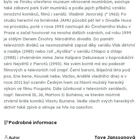
bylo ve Finsku otevřeno muzeum věnované mumínkům, existuje
také zábavní park Svět mumínků a podle jejich příběhů vzniklo
množství komiksů, filmů i seriálů. Vladimír Javorský (* 1962) Po
studiu herectví na brněnské JAMU působil pět let v Divadle Husa
na provázku, poté v roce 1993 nastoupil do Činoherního klubu v
Praze a začal hostovat na mnoha dalších scénách, od roku 1999
je stálým členem Činohry Národního divadla. Do paměti
televizních diváků se nesmazatelně zapsal díky seriálu Vlak dětství
a naděje (1985) nebo rolí „Kyslíka“ v seriálu Chlapci a chlapi
(1988) i ztvárněním mima Jana Kašpara Debureaua v koprodukční
sérii Největší z Pierotů (1990). Na svém kontě má asi padesát
filmových a televizních rolí (např. Černí baroni, Báječná léta pod
psa, Ene bene, Kousek nebe, Václav, Andělé všedního dne) a v
roce 2011 byl oceněn Českým lvem za hlavní mužský herecký
výkon ve filmu Poupata. Dále účinkoval v televizních seriálech,
např. Nevinné lži, Já, Mattoni či Bohéma, ve kterém mistrně
ztvárnil krále komiků Vlastu Buriana. Vedle všech svých hereckých
aktivit také zpívá a věnuje se hře na saxofon.
Podrobné informace
Tove Janssonová
Autor