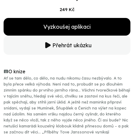
249 Kč
Vyzkoušej aplikaci
Přehrát ukázku
O knize
Ať se tam dělo, co dělo, na nudu nikomu času nezbývalo. A to
byla přece velká výhoda. Není nad to, probudit se po dlouhém
zimním spánku do prvního jarního rána... Všichni tvorečkové běhají
v tajícím sněhu, hledají své věci, chvilku se zastaví na kus řeči, ale
pak spěchají, aby stihli jarní úklid. A ještě než maminka připraví
snídani, vydají se Mumínek, Šňupálek a Čenich na výlet na kopec
nad údolím. Na samém vršku najdou černý cylindr, do kterého
když se něco vloží, tak z něho vyjde něco jiného. Čí asi bude? Nic
netušící kamarádi kouzelný klobouk klidně přinesou domů – a pak
se začnou dít věci... „Příběhy Tove Janssonové vynikají