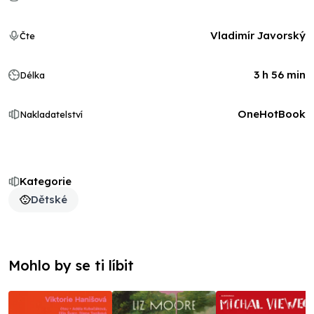
Vladimír Javorský
Čte
3 h 56 min
Délka
OneHotBook
Nakladatelství
Kategorie
Dětské
Mohlo by se ti líbit