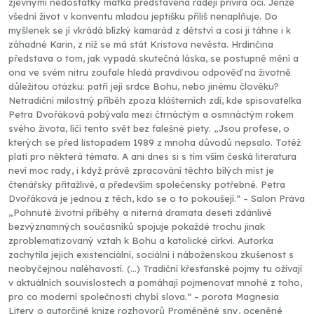
zjevnými nedostatky matka představená raději přivírá oči. Jenže
všední život v konventu mladou jeptišku příliš nenaplňuje. Do
myšlenek se jí vkrádá blízký kamarád z dětství a cosi ji táhne i k
záhadné Karin, z níž se má stát Kristova nevěsta. Hrdinčina
představa o tom, jak vypadá skutečná láska, se postupně mění a
ona ve svém nitru zoufale hledá pravdivou odpověď na životně
důležitou otázku: patří její srdce Bohu, nebo jinému člověku?
Netradiční milostný příběh zpoza klášterních zdí, kde spisovatelka
Petra Dvořáková pobývala mezi čtrnáctým a osmnáctým rokem
svého života, líčí tento svět bez falešné piety. „Jsou profese, o
kterých se před listopadem 1989 z mnoha důvodů nepsalo. Totéž
platí pro některá témata. A ani dnes si s tím vším česká literatura
neví moc rady, i když právě zpracování těchto bílých míst je
čtenářsky přitažlivé, a především společensky potřebné. Petra
Dvořáková je jednou z těch, kdo se o to pokoušejí.“ – Salon Práva
„Pohnuté životní příběhy a niterná dramata deseti zdánlivě
bezvýznamných současníků spojuje pokaždé trochu jinak
zproblematizovaný vztah k Bohu a katolické církvi. Autorka
zachytila jejich existenciální, sociální i náboženskou zkušenost s
neobyčejnou naléhavostí. (…) Tradiční křesťanské pojmy tu ožívají
v aktuálních souvislostech a pomáhají pojmenovat mnohé z toho,
pro co moderní společnosti chybí slova.“ – porota Magnesia
Litery o autorčině knize rozhovorů Proměněné sny, oceněné