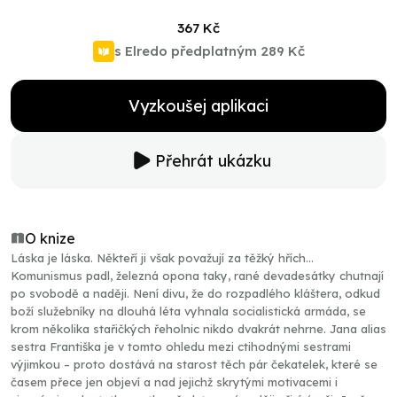
367 Kč
s Elredo předplatným
289 Kč
Vyzkoušej aplikaci
Přehrát ukázku
O knize
Láska je láska. Někteří ji však považují za těžký hřích…
Komunismus padl, železná opona taky, rané devadesátky chutnají
po svobodě a naději. Není divu, že do rozpadlého kláštera, odkud
boží služebníky na dlouhá léta vyhnala socialistická armáda, se
krom několika stařičkých řeholnic nikdo dvakrát nehrne. Jana alias
sestra Františka je v tomto ohledu mezi ctihodnými sestrami
výjimkou – proto dostává na starost těch pár čekatelek, které se
časem přece jen objeví a nad jejichž skrytými motivacemi i