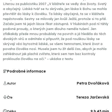
Literou za publicistiku 2007 „V klášteře se vedly dva životy. Svatý
a obyčejný. Lidská tvář se tu skrývala, jen láska k Bohu se mohla
převtělit do lásky k člověku. Ta lidsky obyčejná, ta se v klášteře
nepěstovala. Sestry se milovaly jen kvůli Ježíši, protože si to přál.
Začala jsem té jejich lásce říkat zástupná. V hlubinách pod ní táhly
podivné proudy, o kterých jsem dlouho neměla tušení. Jen
zřídkakdy přede mnou probublaly na povrch a já hleděla do těch
divokých vírů a odmítala si připustit, že pod rouškou lásky se
skrývají věci bytostně lidské, se všemi temnotami, které život a
povaha člověka nosí. Musela jsem tu žít delší čas, abych je mohla
zahlédnout jak plachá zvířata, která sem tam bez kontroly
proklouzla člověku na oči.“ – ukázka z textu
Podrobné informace
Petra Dvořáková
Autor
Tereza Jarčevská
Čte
9 h 43 min
Délka