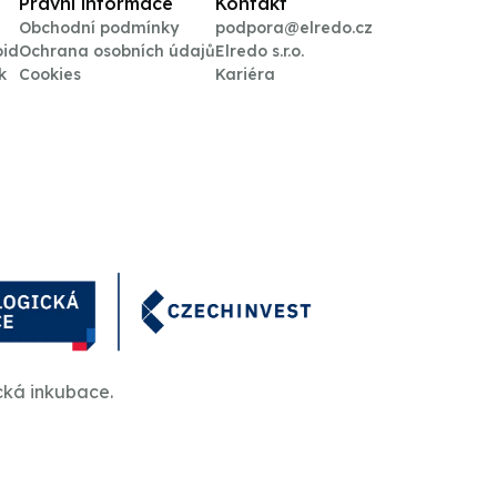
Právní informace
Kontakt
Obchodní podmínky
podpora@elredo.cz
oid
Ochrana osobních údajů
Elredo s.r.o.
k
Cookies
Kariéra
cká inkubace.