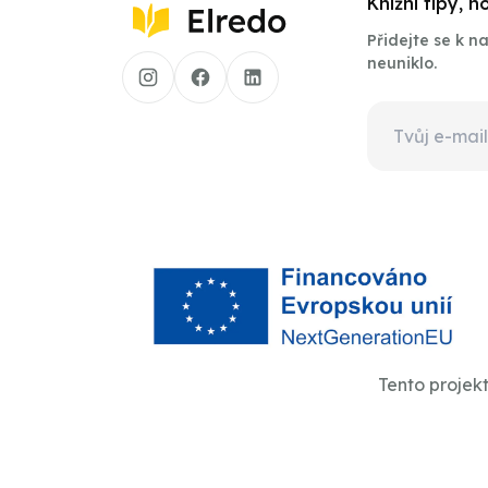
Knižní tipy, 
Přidejte se k 
neuniklo.
Tento projek