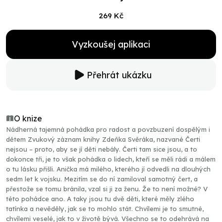
269 Kč
Vyzkoušej aplikaci
Přehrát ukázku
O knize
Nádherná tajemná pohádka pro radost a povzbuzení dospělým i
dětem Zvukový záznam knihy Zdeňka Svěráka, nazvané Čerti
nejsou – proto, aby se jí děti nebály. Čerti tam sice jsou, a to
dokonce tři, je to však pohádka o lidech, kteří se měli rádi a málem
o tu lásku přišli. Anička má milého, kterého jí odvedli na dlouhých
sedm let k vojsku. Mezitím se do ní zamiloval samotný čert, a
přestože se tomu bránila, vzal si ji za ženu. Že to není možné? V
této pohádce ano. A taky jsou tu dvě děti, které měly zlého
tatínka a nevěděly, jak se to mohlo stát. Chvílemi je to smutné,
chvílemi veselé, jak to v životě bývá. Všechno se to odehrává na