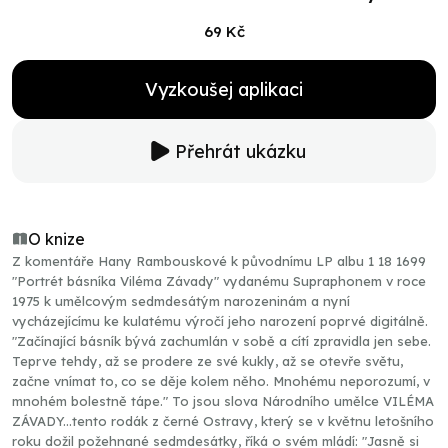
69 Kč
Vyzkoušej aplikaci
Přehrát ukázku
O knize
Z komentáře Hany Rambouskové k původnímu LP albu 1 18 1699
"Portrét básníka Viléma Závady" vydanému Supraphonem v roce
1975 k umělcovým sedmdesátým narozeninám a nyní
vycházejícímu ke kulatému výročí jeho narození poprvé digitálně.
"Začínající básník bývá zachumlán v sobě a cítí zpravidla jen sebe.
Teprve tehdy, až se prodere ze své kukly, až se otevře světu,
začne vnímat to, co se děje kolem něho. Mnohému neporozumí, v
mnohém bolestně tápe." To jsou slova Národního umělce VILÉMA
ZÁVADY...tento rodák z černé Ostravy, který se v květnu letošního
roku dožil požehnané sedmdesátky, říká o svém mládí: "Jasně si