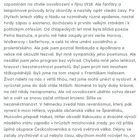
vzpomínám na chvíle osvobození v říjnu 1918. Ale fanfáry a
lampiónové průvody brzy skončily a nastaly opět všední časy. Po
čtyřech letech války a hladu se rozmáhaly různé epidemie, nastal
tvrdý zápas o existenci, docházelo k prvním velkým stávkám i k
politickým otřesům. Od chlapeckých let mně byla blízká poezie
Petra Bezruče, a proto mě také zaujaly první verše Horovy,
Wolkerovy i Seifertovy, a celá ta vlna umění sociálního a
proletářského. Ale pak jsem poznal Rimbauda a Apollinaira a
velice mě okouzlil Nezval. Byl mně sympatický jeho poetismus. Ale
nesdílel jsem jeho program bez výhrad. Chyběla mně jeho lehkost,
hravost i bezstarostnost poetistů. Byl jsem proti nim mnohem
těžkopádnější. Byli jsme na tom stejně s Františkem Halasem.
Život nalehl na nás s větší tíhou, než jsme mohli unést a vyslovit. A
vyrůstali jsme do dob stále těžších. Nicméně to byly doby krásné,
na něž nikdy nezapomenu. Ale od osvobození uběhlo sotva deset
let a svět se znovu začal otřásat krizemi. Šířila se
nezaměstnanost. V Německu zvedal hlas revanšismus, který pak
vynesl k moci Hitlera, vypukla občanská válka ve Španělsku,
Mussolini přepadl Habeš, Hitler obsadil Rakousko a dvacáté výročí
mladého státu zapadlo v hrůzách mnichovské zrady, po níž přišla
úplná okupace Československa a nová světová válka. Dějiny se
začaly zrychlovat a už nebylo času, abychom mohli rozvíjet to, co