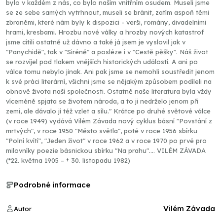
bylo v každém z nás, co bylo naším vnitřním osudem. Museli jsme
se ze sebe samých vytrhnout, museli se bránit, zatím aspoň těmi
zbraněmi, které nám byly k dispozici - verši, romány, divadelními
hrami, kresbami. Hrozbu nové války a hrozby nových katastrof
jsme cítili ostatně už dávno a také já jsem je vyslovil jak v
"Panychidě", tak v "Siréně" a posléze i v "Cestě pěšky". Náš život
se rozvíjel pod tlakem vnějších historických událostí. A ani po
válce tomu nebylo jinak. Ani pak jsme se nemohli soustředit jenom
k své práci literární, všichni jsme se nějakým způsobem podíleli na
obnově života naší společnosti. Ostatně naše literatura byla vždy
víceméně spjata se životem národa, a to ji nedrželo jenom při
zemi, ale dávalo jí též vzlet a sílu." Krátce po druhé světové válce
(v roce 1949) vydává Vilém Závada nový cyklus básní "Povstání z
mrtvých", v roce 1950 "Město světla", poté v roce 1956 sbírku
"Polní kvítí", "Jeden život" v roce 1962 a v roce 1970 po prvé pro
milovníky poezie básnickou sbírku "Na prahu".... VILÉM ZÁVADA
(*22. května 1905 – † 30. listopadu 1982)
Podrobné informace
Vilém Závada
Autor