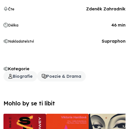
Zdeněk Zahradník
Čte
46 min
Délka
Supraphon
Nakladatelství
Kategorie
Biografie
Poezie & Drama
Mohlo by se ti líbit