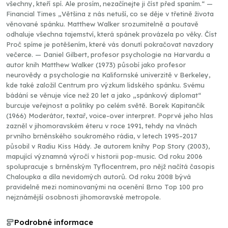
všechny, kteří spí. Ale prosím, nezačínejte ji číst před spaním.“ —
Financial Times „Většina z nás netuší, co se děje v třetině života
věnované spánku. Matthew Walker srozumitelně a poutavě
odhaluje všechna tajemství, která spánek provázela po věky. Číst
Proč spíme je potěšením, které vás donutí pokračovat navzdory
večerce. — Daniel Gilbert, profesor psychologie na Harvardu a
autor knih Matthew Walker (1973) působí jako profesor
neurovědy a psychologie na Kalifornské univerzitě v Berkeley,
kde také založil Centrum pro výzkum lidského spánku. Svému
bádání se věnuje více než 20 let a jako „spánkový diplomat“
burcuje veřejnost a politiky po celém světě. Borek Kapitančik
(1966) Moderátor, textař, voice-over interpret. Poprvé jeho hlas
zazněl v jihomoravském éteru v roce 1991, tehdy na vlnách
prvního brněnského soukromého rádia, v letech 1995–2017
působil v Radiu Kiss Hády. Je autorem knihy Pop Story (2003),
mapující významná výročí v historii pop-music. Od roku 2006
spolupracuje s brněnským Tyflocentrem, pro nějž načítá časopis
Chaloupka a díla nevidomých autorů. Od roku 2008 bývá
pravidelně mezi nominovanými na ocenění Brno Top 100 pro
nejznámější osobnosti jihomoravské metropole.
Podrobné informace