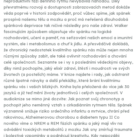
neproduktivní fází denního rytmu nevybavila náhodou. Díky
převratnému rozvoji a dostupnosti zobrazovacích metod dokáže
věda poprvé v historii zodpovědět, proč vůbec spíme, jak spánek
prospívá našemu tělu a mozku a proč má neřešená dlouhodobá
spánková deprivace tak ničivé následky pro naše zdraví. Walker
fascinujícím způsobem objasňuje vliv spánku na logické
rozhodování, učení a paměť, na seřizování našich emocí a imunitní
systém, ale i metabolismus a chuť k jídlu. A přesvědčivě dokládá,
že chronický nedostatek kvalitního spánku nás může nejen mnoha
různými způsoby zabít, ale také ovlivnit rozhodování a chování
celé společnosti. Seznamte se i vy s posledními vědeckými objevy,
díky nimž pochopíte, jaký elixír zdraví, štěstí i moudrosti ve svých
životech (a postelích) máme. V knize najdete i rady, jak odstranit
různé špatné návyky a další překážky, které brání kvalitnímu
spánku vás i vašich blízkých. Kniha byla přeložená do více jak 30
jazyků a již teď mění životy jednotlivců i celých společností. V
audioknize se mimo jiné dozvíte: Jak poznat svůj chronotyp a
pochopit jeho neměnný vztah s cirkadiánním rytmem těla. Spánek
významně snižuje riziko srdečního infarktu a mrtvice, chrání před
rakovinou, Alzheimerovou chorobou a diabetem typu II Co
nového víme o NREM a REM fázích spánku a jaký mají vliv na
odvádění toxických metabolitů z mozku Jak sny zmírňují traumata
i bolestivé vzpomínky a podněcují kreativitu. Kdy nejpozději