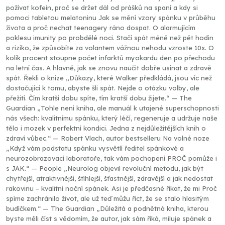
požívat kofein, proč se držet dál od prášků na spaní a kdy si
pomoci tabletou melatoninu Jak se mění vzory spánku v průběhu
života a proč nechat teenagery ráno dospat. O alarmujícím
poklesu imunity po probdělé noci. Stačí spát méně než pět hodin
a riziko, že způsobíte za volantem vážnou nehodu vzroste 10x. O
kolik procent stoupne počet infarktů myokardu den po přechodu
na letní čas. A hlavně, jak se znovu naučit dobře usínat a zdravě
spát. Řekli o knize „Důkazy, které Walker předkládá, jsou víc než
dostačující k tomu, abyste šli spát. Nejde o otázku volby, ale
přežití. Čím kratší dobu spíte, tím kratší dobu žijete.“ — The
Guardian „Tohle není kniha, ale manuál k utajené superschopnosti
nás všech: kvalitnímu spánku, který léčí, regeneruje a udržuje naše
tělo i mozek v perfektní kondici. Jedna z nejdůležitějších knih o
zdraví vůbec.“ — Robert Vlach, autor bestselleru Na volné noze
„Když vám podstatu spánku vysvětlí ředitel spánkové a
neurozobrazovací laboratoře, tak vám pochopení PROČ pomůže i
s JAK.“ — People „Neurolog objevil revoluční metodu, jak být
chytřejší, atraktivnější, štíhlejší, šťastnější, zdravější a jak nedostat
rakovinu – kvalitní noční spánek. Asi je předčasné říkat, že mi Proč
spíme zachránilo život, ale už teď můžu říct, že se stalo hlasitým
budíčkem.“ — The Guardian „Důležitá a podnětná kniha, kterou
byste měli číst s vědomím, že autor, jak sám říká, miluje spánek a