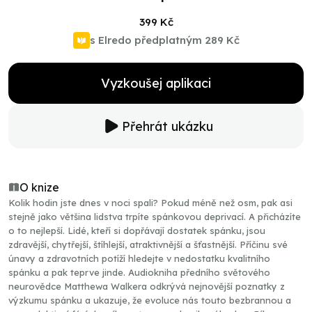
399 Kč
s Elredo předplatným
289 Kč
Vyzkoušej aplikaci
Přehrát ukázku
O knize
Kolik hodin jste dnes v noci spali? Pokud méně než osm, pak asi
stejně jako většina lidstva trpíte spánkovou deprivací. A přicházíte
o to nejlepší. Lidé, kteří si dopřávají dostatek spánku, jsou
zdravější, chytřejší, štíhlejší, atraktivnější a šťastnější. Příčinu své
únavy a zdravotních potíží hledejte v nedostatku kvalitního
spánku a pak teprve jinde. Audiokniha předního světového
neurovědce Matthewa Walkera odkrývá nejnovější poznatky z
výzkumu spánku a ukazuje, že evoluce nás touto bezbrannou a