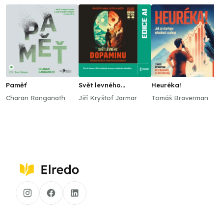
Paměť
Svět levného
Heuréka!
dopaminu
Charan Ranganath
Jiří Kryštof Jarmar
Tomáš Braverman