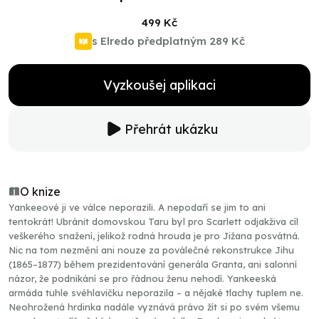
499 Kč
s Elredo předplatným
289 Kč
Vyzkoušej aplikaci
Přehrát ukázku
O knize
Yankeeové ji ve válce neporazili. A nepodaří se jim to ani
tentokrát! Ubránit domovskou Taru byl pro Scarlett odjakživa cíl
veškerého snažení, jelikož rodná hrouda je pro Jižana posvátná.
Nic na tom nezmění ani nouze za poválečné rekonstrukce Jihu
(1865–1877) během prezidentování generála Granta, ani salonní
názor, že podnikání se pro řádnou ženu nehodí. Yankeeská
armáda tuhle svéhlavičku neporazila – a nějaké tlachy tuplem ne.
Neohrožená hrdinka nadále vyznává právo žít si po svém všemu