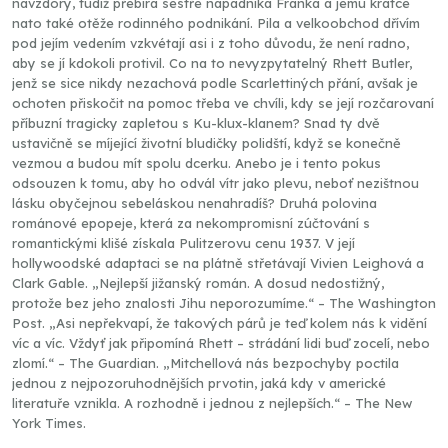
navzdory, tudíž přebírá sestře nápadníka Franka a jemu krátce
nato také otěže rodinného podnikání. Pila a velkoobchod dřívím
pod jejím vedením vzkvétají asi i z toho důvodu, že není radno,
aby se jí kdokoli protivil. Co na to nevyzpytatelný Rhett Butler,
jenž se sice nikdy nezachová podle Scarlettiných přání, avšak je
ochoten přiskočit na pomoc třeba ve chvíli, kdy se její rozčarovaní
příbuzní tragicky zapletou s Ku-klux-klanem? Snad ty dvě
ustavičně se míjející životní bludičky polidští, když se konečně
vezmou a budou mít spolu dcerku. Anebo je i tento pokus
odsouzen k tomu, aby ho odvál vítr jako plevu, neboť nezištnou
lásku obyčejnou sebeláskou nenahradíš? Druhá polovina
románové epopeje, která za nekompromisní zúčtování s
romantickými klišé získala Pulitzerovu cenu 1937. V její
hollywoodské adaptaci se na plátně střetávají Vivien Leighová a
Clark Gable. „Nejlepší jižanský román. A dosud nedostižný,
protože bez jeho znalosti Jihu neporozumíme.“ – The Washington
Post. „Asi nepřekvapí, že takových párů je teď kolem nás k vidění
víc a víc. Vždyť jak připomíná Rhett – strádání lidi buď zocelí, nebo
zlomí.“ – The Guardian. „Mitchellová nás bezpochyby poctila
jednou z nejpozoruhodnějších prvotin, jaká kdy v americké
literatuře vznikla. A rozhodně i jednou z nejlepších.“ – The New
York Times.