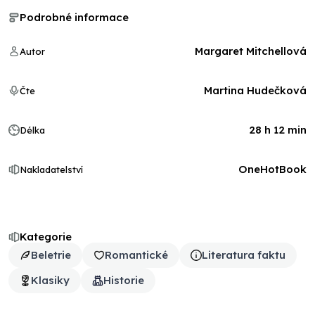
Podrobné informace
Margaret Mitchellová
Autor
Martina Hudečková
Čte
28 h 12 min
Délka
OneHotBook
Nakladatelství
Kategorie
Beletrie
Romantické
Literatura faktu
Klasiky
Historie