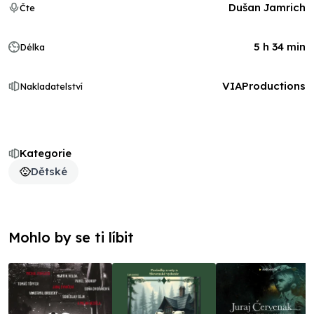
Dušan Jamrich
Čte
5 h 34 min
Délka
VIAProductions
Nakladatelství
Kategorie
Dětské
Mohlo by se ti líbit