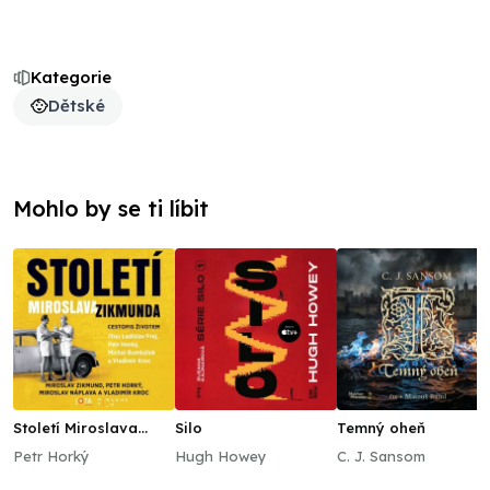
Kategorie
Dětské
Mohlo by se ti líbit
Století Miroslava
Silo
Temný oheň
Zikmunda
Petr Horký
Hugh Howey
C. J. Sansom