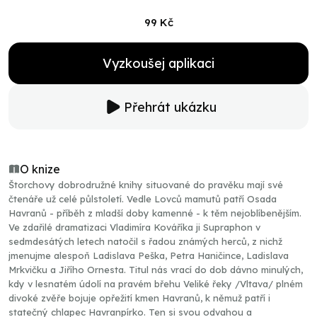
99 Kč
Vyzkoušej aplikaci
Přehrát ukázku
O knize
Štorchovy dobrodružné knihy situované do pravěku mají své
čtenáře už celé půlstoletí. Vedle Lovců mamutů patří Osada
Havranů - příběh z mladší doby kamenné - k těm nejoblíbenějším.
Ve zdařilé dramatizaci Vladimíra Kováříka ji Supraphon v
sedmdesátých letech natočil s řadou známých herců, z nichž
jmenujme alespoň Ladislava Peška, Petra Haničince, Ladislava
Mrkvičku a Jiřího Ornesta. Titul nás vrací do dob dávno minulých,
kdy v lesnatém údolí na pravém břehu Veliké řeky /Vltava/ plném
divoké zvěře bojuje opřežití kmen Havranů, k němuž patří i
statečný chlapec Havranpírko. Ten si svou odvahou a