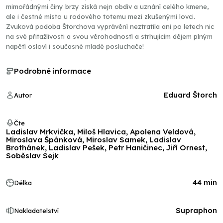
mimořádnými činy brzy získá nejn obdiv a uznání celého kmene,
ale i čestné místo u rodového totemu mezi zkušenými lovci.
Zvuková podoba Štorchova vyprávění neztratila ani po letech nic
na své přitažlivosti a svou věrohodností a strhujícím dějem plným
napětí osloví i současné mladé posluchače!
Podrobné informace
Eduard Štorch
Autor
Čte
Ladislav Mrkvička, Miloš Hlavica, Apolena Veldová,
Miroslava Špánková, Miroslav Samek, Ladislav
Brothánek, Ladislav Pešek, Petr Haničinec, Jiří Ornest,
Soběslav Sejk
44 min
Délka
Supraphon
Nakladatelství