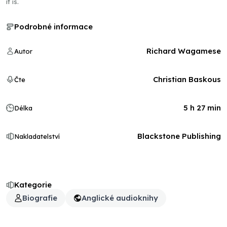
it is.
Podrobné informace
Richard Wagamese
Autor
Christian Baskous
Čte
5 h 27 min
Délka
Blackstone Publishing
Nakladatelství
Kategorie
Biografie
Anglické audioknihy