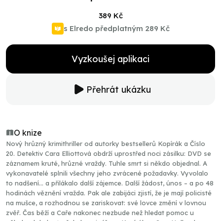
389 Kč
s Elredo předplatným
289 Kč
Vyzkoušej aplikaci
Přehrát ukázku
O knize
Nový hrůzný krimithriller od autorky bestsellerů Kopírák a Číslo
20. Detektiv Cara Elliottová obdrží uprostřed noci zásilku: DVD se
záznamem kruté, hrůzné vraždy. Tuhle smrt si někdo objednal. A
vykonavatelé splnili všechny jeho zvrácené požadavky. Vyvolalo
to nadšení… a přilákalo další zájemce. Další žádost, únos – a po 48
hodinách věznění vražda. Pak ale zabijáci zjistí, že je mají policisté
na mušce, a rozhodnou se zariskovat: své lovce změní v lovnou
zvěř. Čas běží a Caře nakonec nezbude než hledat pomoc u