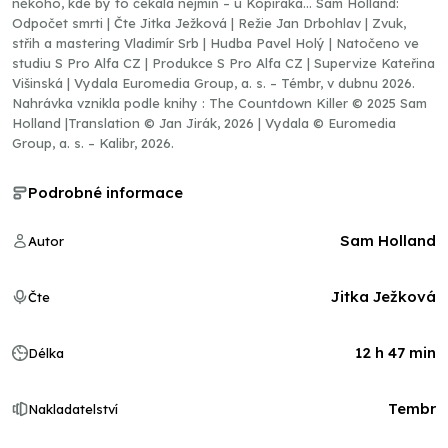
někoho, kde by to čekala nejmíň – u Kopíráka… Sam Holland:
Odpočet smrti | Čte Jitka Ježková | Režie Jan Drbohlav | Zvuk,
střih a mastering Vladimír Srb | Hudba Pavel Holý | Natočeno ve
studiu S Pro Alfa CZ | Produkce S Pro Alfa CZ | Supervize Kateřina
Višinská | Vydala Euromedia Group, a. s. – Témbr, v dubnu 2026.
Nahrávka vznikla podle knihy : The Countdown Killer © 2025 Sam
Holland |Translation © Jan Jirák, 2026 | Vydala © Euromedia
Group, a. s. – Kalibr, 2026.
Podrobné informace
Sam Holland
Autor
Jitka Ježková
Čte
12 h 47 min
Délka
Tembr
Nakladatelství