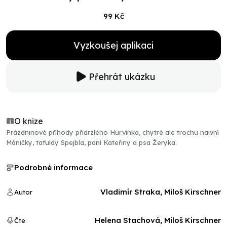
99 Kč
Vyzkoušej aplikaci
Přehrát ukázku
O knize
Prázdninové příhody přidrzlého Hurvínka, chytré ale trochu naivní
Máničky, taťuldy Spejbla, paní Kateřiny a psa Žeryka.
Podrobné informace
Vladimír Straka, Miloš Kirschner
Autor
Helena Stachová, Miloš Kirschner
Čte