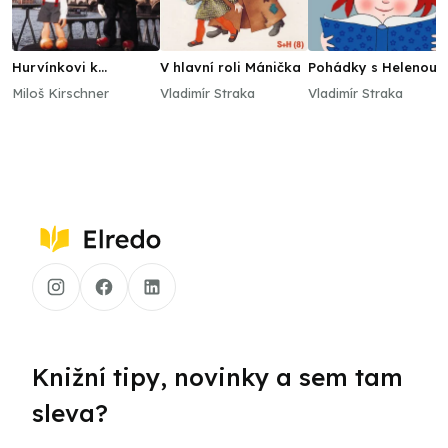
Hurvínkovi k
V hlavní roli Mánička
Pohádky s Helenou
narozeninám
Štáchovou
Miloš Kirschner
Vladimír Straka
Vladimír Straka
Knižní tipy, novinky a sem tam
sleva?