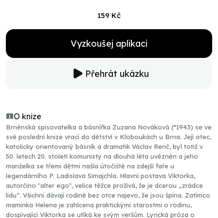
159 Kč
Vyzkoušej aplikaci
Přehrát ukázku
O knize
Brněnská spisovatelka a básnířka Zuzana Nováková (*1943) se ve
své poslední knize vrací do dětství v Kloboukách u Brna. Její otec,
katolicky orientovaný básník a dramatik Václav Renč, byl totiž v
50. letech 20. století komunisty na dlouhá léta uvězněn a jeho
manželka se třemi dětmi našla útočiště na zdejší faře u
legendárního P. Ladislava Simajchla. Hlavní postava Viktorka,
autorčino "alter ego", velice těžce prožívá, že je dcerou „zrádce
lidu“. Všichni dávají rodině bez otce najevo, že jsou špína. Zatímco
maminka Helena je zahlcena praktickými starostmi o rodinu,
dospívající Viktorka se utíká ke svým veršům. Lyrická próza o