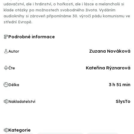
udavačství, ale i hrdinství, o hořkosti, ale i lásce a melancholii si
klade otázky po možnostech svobodného života. Vydáním
audioknihy si zároveň připomínáme 30. výročí pádu komunismu ve
střední Evropě.
Podrobné informace
Zuzana Nováková
Autor
Kateřina Rýznarová
Čte
3 h 51 min
Délka
SlysTo
Nakladatelství
Kategorie