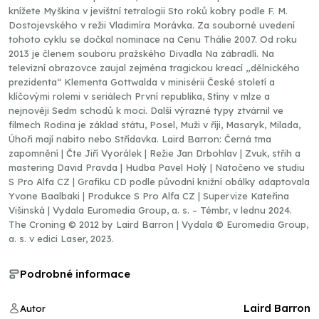
knížete Myškina v jevištní tetralogii Sto roků kobry podle F. M.
Dostojevského v režii Vladimíra Morávka. Za souborné uvedení
tohoto cyklu se dočkal nominace na Cenu Thálie 2007. Od roku
2013 je členem souboru pražského Divadla Na zábradlí. Na
televizní obrazovce zaujal zejména tragickou kreací „dělnického
prezidenta“ Klementa Gottwalda v minisérii České století a
klíčovými rolemi v seriálech První republika, Stíny v mlze a
nejnověji Sedm schodů k moci. Další výrazné typy ztvárnil ve
filmech Rodina je základ státu, Posel, Muži v říji, Masaryk, Milada,
Úhoři mají nabito nebo Střídavka. Laird Barron: Černá tma
zapomnění | Čte Jiří Vyorálek | Režie Jan Drbohlav | Zvuk, střih a
mastering David Pravda | Hudba Pavel Holý | Natočeno ve studiu
S Pro Alfa CZ | Grafiku CD podle původní knižní obálky adaptovala
Yvone Baalbaki | Produkce S Pro Alfa CZ | Supervize Kateřina
Višinská | Vydala Euromedia Group, a. s. – Témbr, v lednu 2024.
The Croning © 2012 by Laird Barron | Vydala © Euromedia Group,
a. s. v edici Laser, 2023.
Podrobné informace
Laird Barron
Autor