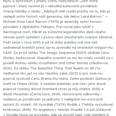
mýtu o bytostech z jiného světa, nazývaných „Děti Staré
pijavice“, který nastínil již v několika kultovních povídkách.
Citace/výkřiky z obalu: „Kdybych měl vsadit prachy na to, kdo je
nejlepší autor hororů naší generace, tak řeknu Laird Barron.“ —
Michael Shea Laird Barron (*1970) je americký autor hororu
původem z aljašského Palmeru. Pra¬coval jako rybář v
Berringově moři, třikrát se zúčastnil legendárního aljaš¬ského
závodu psích spřežení s psovo¬dem (musherem) zvaným Iditarod.
Psát začal v roce 2000 a od té doby publiko¬val více než
sedmdesát kratších prací, zprvu zpravidla na stránkách magazí¬nu
F&SF. Za první sbírku The Imago Sequence (2007) obdržel Cenu
Shirley Jacksonové. Stejného ocenění se mu do¬stalo rovněž za v
pořadí druhou sbírku Occultatíon and Other Stories (Okulta¬ce,
2010). Za sbírku The Beautiful Thing That Awaits Us All (Ta
nádherná věc, jež na nás všechny čeká, 2013) si pro změ¬nu
poprvé vysloužil Cenu Brama Sto¬kera. Zatím poslední sbírkou je
Swift to Chase (2016). V českém překladu zná¬me i jeho drsné
pulpové romány Blood Standard (Krev je můj chleba, 2018) a
Black Mountain (Černá hora, 2019). Hororovými odborníky i
nadšenci je považován za jednoho z nejlepších ho¬rorových
autorů 21. století. Jiří Vyorálek (*1974) Rodák z Třebíče vystudoval
brněnskou JAMU. Po angažmá v tamním Divadle 7 a půl účinkoval
v Divadle Husa na provázku, kde se zhostil např. role Hamleta či