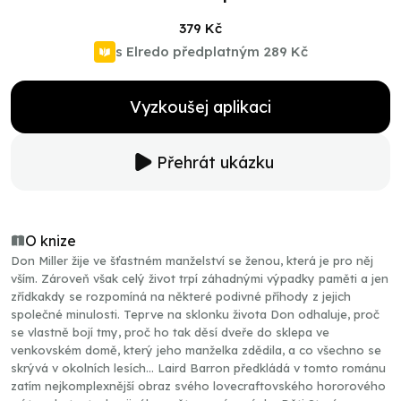
379 Kč
s Elredo předplatným
289 Kč
Vyzkoušej aplikaci
Přehrát ukázku
O knize
Don Miller žije ve šťastném manželství se ženou, která je pro něj
vším. Zároveň však celý život trpí záhadnými výpadky paměti a jen
zřídkakdy se rozpomíná na některé podivné příhody z jejich
společné minulosti. Teprve na sklonku života Don odhaluje, proč
se vlastně bojí tmy, proč ho tak děsí dveře do sklepa ve
venkovském domě, který jeho manželka zdědila, a co všechno se
skrývá v okolních lesích… Laird Barron předkládá v tomto románu
zatím nejkomplexnější obraz svého lovecraftovského hororového