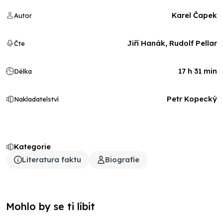
Karel Čapek
Autor
Jiří Hanák, Rudolf Pellar
Čte
17 h 31 min
Délka
Petr Kopecký
Nakladatelství
Kategorie
Literatura faktu
Biografie
Mohlo by se ti líbit