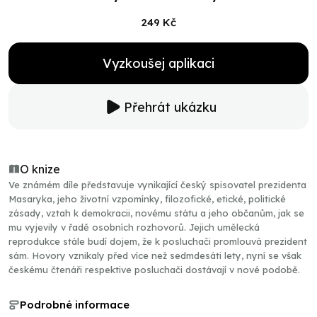
249 Kč
Vyzkoušej aplikaci
Přehrát ukázku
O knize
Ve známém díle představuje vynikající český spisovatel prezidenta
Masaryka, jeho životní vzpomínky, filozofické, etické, politické
zásady, vztah k demokracii, novému státu a jeho občanům, jak se
mu vyjevily v řadě osobních rozhovorů. Jejich umělecká
reprodukce stále budí dojem, že k posluchači promlouvá prezident
sám. Hovory vznikaly před více než sedmdesáti lety, nyní se však
českému čtenáři respektive posluchači dostávají v nové podobě.
Podrobné informace