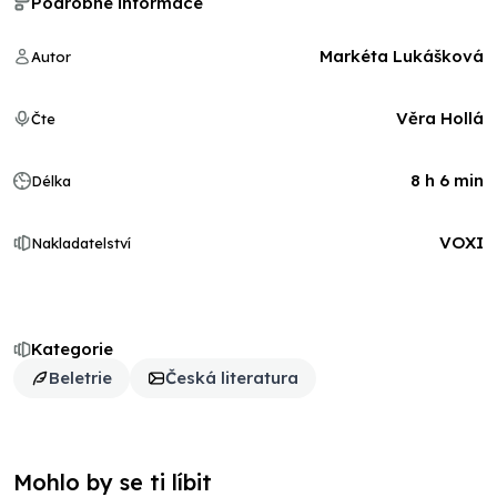
Podrobné informace
Markéta Lukášková
Autor
Věra Hollá
Čte
8 h 6 min
Délka
VOXI
Nakladatelství
Kategorie
Beletrie
Česká literatura
Mohlo by se ti líbit