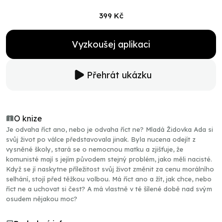
399 Kč
Vyzkoušej aplikaci
Přehrát ukázku
O knize
Je odvaha říct ano, nebo je odvaha říct ne? Mladá Židovka Ada si
svůj život po válce představovala jinak. Byla nucena odejít z
vysněné školy, stará se o nemocnou matku a zjišťuje, že
komunisté mají s jejím původem stejný problém, jako měli nacisté.
Když se jí naskytne příležitost svůj život změnit za cenu morálního
selhání, stojí před těžkou volbou. Má říct ano a žít, jak chce, nebo
říct ne a uchovat si čest? A má vlastně v té šílené době nad svým
osudem nějakou moc?