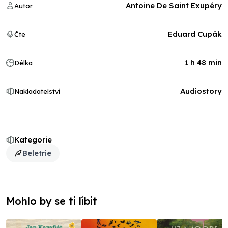
Antoine De Saint Exupéry
Autor
Eduard Cupák
Čte
1 h 48 min
Délka
Audiostory
Nakladatelství
Kategorie
Beletrie
Mohlo by se ti líbit