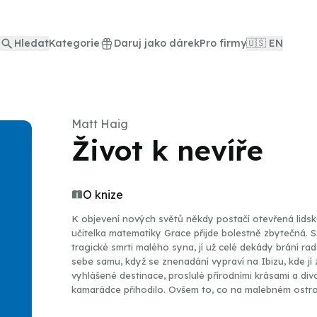
Hledat
Kategorie
Daruj jako dárek
Pro firmy
🇺🇸 EN
Matt Haig
Život k nevíře
O knize
K objevení nových světů někdy postačí otevřená lidsk
učitelka matematiky Grace přijde bolestně zbytečná. Sž
tragické smrti malého syna, jí už celé dekády brání ra
sebe samu, když se znenadání vypraví na Ibizu, kde j
vyhlášené destinace, proslulé přírodními krásami a divok
kamarádce přihodilo. Ovšem to, co na malebném ostrově 
pohlédnout na svět jinýma očima. Průvodcem pochybo