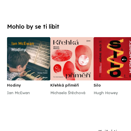
Mohlo by se ti líbit
Hodiny
Křehká příměří
Silo
Ian McEwan
Michaela Štěchová
Hugh Howey