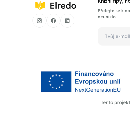
Knižní tipy, 
Přidejte se k 
neuniklo.
Tento projek