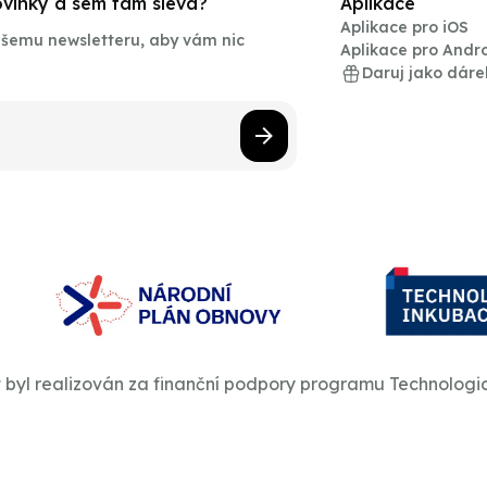
novinky a sem tam sleva?
Aplikace
Aplikace pro iOS
našemu newsletteru, aby vám nic
Aplikace pro Andr
Daruj jako dáre
t byl realizován za finanční podpory programu Technologi