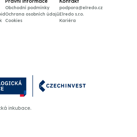
Právní informace
Kontakt
Obchodní podmínky
podpora@elredo.cz
oid
Ochrana osobních údajů
Elredo s.r.o.
k
Cookies
Kariéra
cká inkubace.