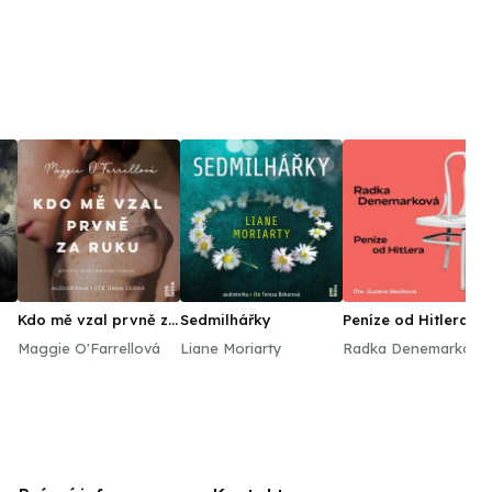
Kdo mě vzal prvně za
Sedmilhářky
Peníze od Hitlera
ruku
Maggie O'Farrellová
Liane Moriarty
Radka Denemarková