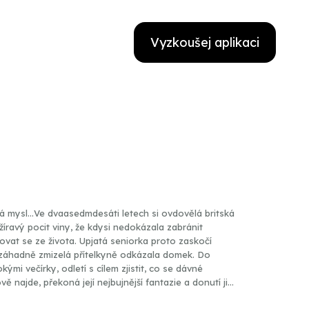
Vyzkoušej aplikaci
á mysl…Ve dvaasedmdesáti letech si ovdovělá britská
íravý pocit viny, že kdysi nedokázala zabránit
dovat se ze života. Upjatá seniorka proto zaskočí
í záhadně zmizelá přítelkyně odkázala domek. Do
ými večírky, odletí s cílem zjistit, co se dávné
najde, překoná její nejbujnější fantazie a donutí ji
vačné Britky na cestě k novému smyslu života se