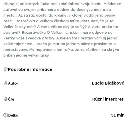
džungle, pri ktorých ľudia radi zabúdali na svoju biedu. Mládenec
putoval so svojimi príbehmi z dediny do dediny, z mesta do
mesta... Až sa raz dostal do krajiny, v ktorej vládol jeho pyšný
otec... Rozprávka o veľkom čínskom múre Viete deti, čo je to
Veľký čínsky múr? A viete vôbec aký je veľký? A viete prečo ho
postavili? Rozprávočka O Veľkom čínskom múre odpovie na
všetky vaše zvedavé otázky. A nielen to! Prezradí vám aj jedno
veľké tajomstvo - prečo je múr na jednom mieste prasknutý a
nedostavaný. My napovieme len toľko, že za všetkým sa skrýva
príbeh jednej veľkej lásky.
Podrobné informace
Lucia Blašková
Autor
Různí interpreti
Čte
51 min
Délka