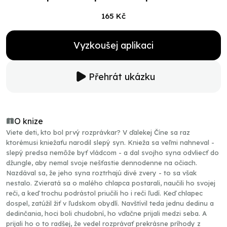
165 Kč
Vyzkoušej aplikaci
Přehrát ukázku
O knize
Viete deti, kto bol prvý rozprávkar? V ďalekej Číne sa raz
ktorémusi kniežaťu narodil slepý syn. Knieža sa veľmi nahneval -
slepý predsa nemôže byť vládcom - a dal svojho syna odvliecť do
džungle, aby nemal svoje nešťastie dennodenne na očiach.
Nazdával sa, že jeho syna roztrhajú divé zvery - to sa však
nestalo. Zvieratá sa o malého chlapca postarali, naučili ho svojej
reči, a keď trochu podrástol priučili ho i reči ľudí. Keď chlapec
dospel, zatúžil žiť v ľudskom obydlí. Navštívil teda jednu dedinu a
dedinčania, hoci boli chudobní, ho vďačne prijali medzi seba. A
prijali ho o to radšej, že vedel rozprávať prekrásne príhody z