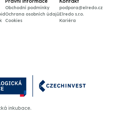
Právní informace
Kontakt
Obchodní podmínky
podpora@elredo.cz
oid
Ochrana osobních údajů
Elredo s.r.o.
k
Cookies
Kariéra
cká inkubace.