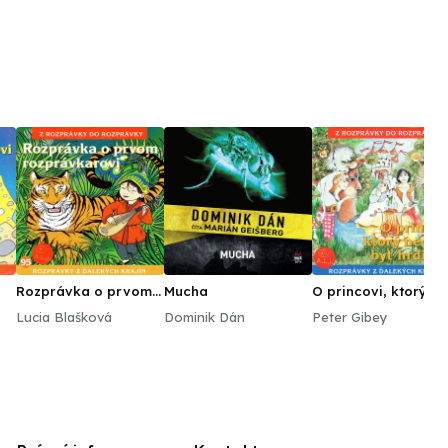
Rozprávka o prvom
Mucha
O princovi, ktorý
rozprávkarovi
nechcel byť hrdino
Lucia Blašková
Dominik Dán
Peter Gibey