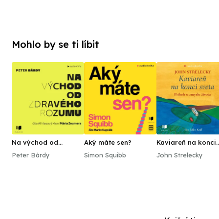
Mohlo by se ti líbit
Na východ od
Aký máte sen?
Kaviareň na konci
zdravého rozumu
sveta
Peter Bárdy
Simon Squibb
John Strelecky