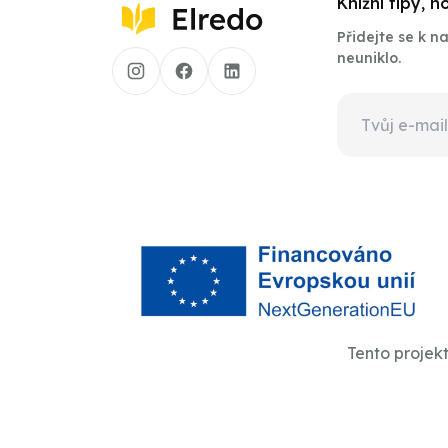
Knižní tipy, 
Přidejte se k 
neuniklo.
Tento projek