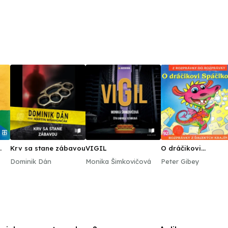
Krv sa stane zábavou
VIGIL
O dráčikovi
Spáčikovi
Dominik Dán
Monika Šimkovičová
Peter Gibey