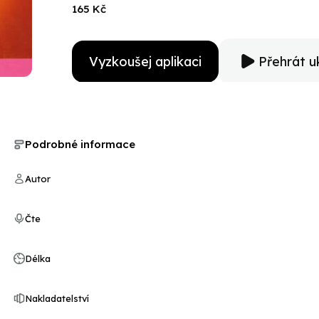
princeznou nájde aj niečo, lepšie povedané niekoho, k
165 Kč
Vyzkoušej aplikaci
Přehrát u
Podrobné informace
Autor
Čte
Délka
Nakladatelství