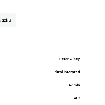
to nadobro zmení jeho bezstarostný mladícky život...
kázku
Peter Gibey
Různí interpreti
47 min
ALI