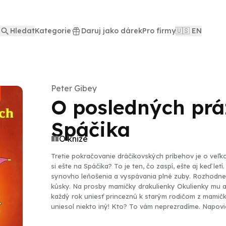
Hledat
Kategorie
Daruj jako dárek
Pro firmy
🇺🇸 EN
Peter Gibey
O posledných prá
Spáčika
O knize
Tretie pokračovanie dráčikovských príbehov je o veľ
si ešte na Spáčika? To je ten, čo zaspí, ešte aj keď let
synovho leňošenia a vyspávania plné zuby. Rozhodne sa
kúsky. Na prosby mamičky drakulienky Okulienky mu al
každý rok uniesť princeznú k starým rodičom z mamičk
uniesol niekto iný! Kto? To vám neprezradíme. Napovie
pomáha aj stále rýmujúci princ Básnička a jeden nezbe