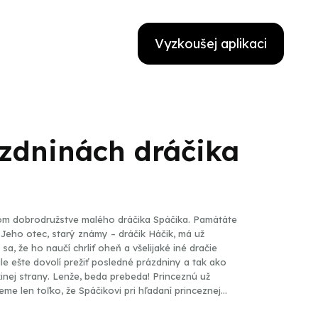
Vyzkoušej aplikaci
zdninách dráčika
kom dobrodružstve malého dráčika Spáčika. Pamätáte
í. Jeho otec, starý známy – dráčik Háčik, má už
, že ho naučí chrliť oheň a všelijaké iné dračie
e ešte dovolí prežiť posledné prázdniny a tak ako
inej strany. Lenže, beda prebeda! Princeznú už
me len toľko, že Spáčikovi pri hľadaní princeznej
dný vrabec. A ešte čosi – Spáčik na svojej ceste za