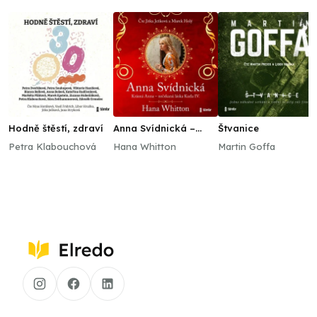
Hodně štěstí, zdraví
Anna Svídnická –
Štvanice
Krásná Anna –
Petra Klabouchová
Hana Whitton
Martin Goffa
nečekaná láska Karla
IV.