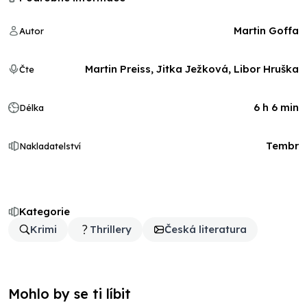
Martin Goffa
Autor
Martin Preiss, Jitka Ježková, Libor Hruška
Čte
6 h 6 min
Délka
Tembr
Nakladatelství
Kategorie
Krimi
Thrillery
Česká literatura
Mohlo by se ti líbit