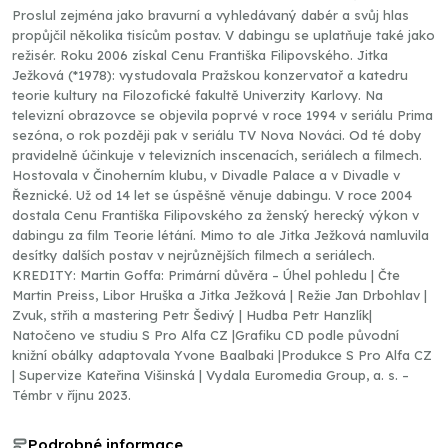
Proslul zejména jako bravurní a vyhledávaný dabér a svůj hlas
propůjčil několika tisícům postav. V dabingu se uplatňuje také jako
režisér. Roku 2006 získal Cenu Františka Filipovského. Jitka
Ježková (*1978): vystudovala Pražskou konzervatoř a katedru
teorie kultury na Filozofické fakultě Univerzity Karlovy. Na
televizní obrazovce se objevila poprvé v roce 1994 v seriálu Prima
sezóna, o rok později pak v seriálu TV Nova Nováci. Od té doby
pravidelně účinkuje v televizních inscenacích, seriálech a filmech.
Hostovala v Činoherním klubu, v Divadle Palace a v Divadle v
Řeznické. Už od 14 let se úspěšně věnuje dabingu. V roce 2004
dostala Cenu Františka Filipovského za ženský herecký výkon v
dabingu za film Teorie létání. Mimo to ale Jitka Ježková namluvila
desítky dalších postav v nejrůznějších filmech a seriálech.
KREDITY: Martin Goffa: Primární důvěra – Úhel pohledu | Čte
Martin Preiss, Libor Hruška a Jitka Ježková | Režie Jan Drbohlav |
Zvuk, střih a mastering Petr Šedivý | Hudba Petr Hanzlík|
Natočeno ve studiu S Pro Alfa CZ |Grafiku CD podle původní
knižní obálky adaptovala Yvone Baalbaki |Produkce S Pro Alfa CZ
| Supervize Kateřina Višinská | Vydala Euromedia Group, a. s. –
Témbr v říjnu 2023.
Podrobné informace