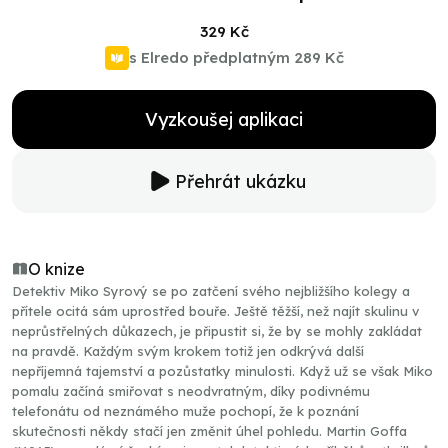
329 Kč
s Elredo předplatným
289 Kč
Vyzkoušej aplikaci
Přehrát ukázku
O knize
Detektiv Miko Syrový se po zatčení svého nejbližšího kolegy a
přítele ocitá sám uprostřed bouře. Ještě těžší, než najít skulinu v
neprůstřelných důkazech, je připustit si, že by se mohly zakládat
na pravdě. Každým svým krokem totiž jen odkrývá další
nepříjemná tajemství a pozůstatky minulosti. Když už se však Miko
pomalu začíná smiřovat s neodvratným, díky podivnému
telefonátu od neznámého muže pochopí, že k poznání
skutečnosti někdy stačí jen změnit úhel pohledu. Martin Goffa