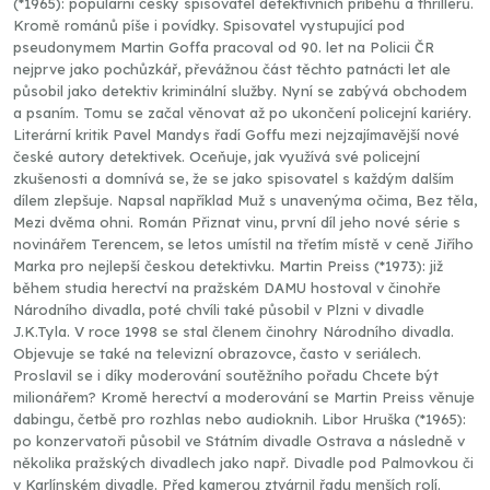
(*1965): populární český spisovatel detektivních příběhů a thrillerů.
Kromě románů píše i povídky. Spisovatel vystupující pod
pseudonymem Martin Goffa pracoval od 90. let na Policii ČR
nejprve jako pochůzkář, převážnou část těchto patnácti let ale
působil jako detektiv kriminální služby. Nyní se zabývá obchodem
a psaním. Tomu se začal věnovat až po ukončení policejní kariéry.
Literární kritik Pavel Mandys řadí Goffu mezi nejzajímavější nové
české autory detektivek. Oceňuje, jak využívá své policejní
zkušenosti a domnívá se, že se jako spisovatel s každým dalším
dílem zlepšuje. Napsal například Muž s unavenýma očima, Bez těla,
Mezi dvěma ohni. Román Přiznat vinu, první díl jeho nové série s
novinářem Terencem, se letos umístil na třetím místě v ceně Jiřího
Marka pro nejlepší českou detektivku. Martin Preiss (*1973): již
během studia herectví na pražském DAMU hostoval v činohře
Národního divadla, poté chvíli také působil v Plzni v divadle
J.K.Tyla. V roce 1998 se stal členem činohry Národního divadla.
Objevuje se také na televizní obrazovce, často v seriálech.
Proslavil se i díky moderování soutěžního pořadu Chcete být
milionářem? Kromě herectví a moderování se Martin Preiss věnuje
dabingu, četbě pro rozhlas nebo audioknih. Libor Hruška (*1965):
po konzervatoři působil ve Státním divadle Ostrava a následně v
několika pražských divadlech jako např. Divadle pod Palmovkou či
v Karlínském divadle. Před kamerou ztvárnil řadu menších rolí.