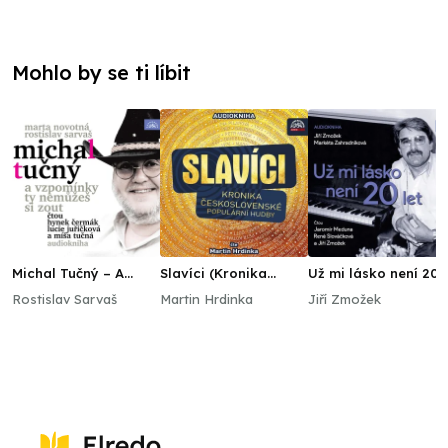
Mohlo by se ti líbit
Michal Tučný – A
Slavíci (Kronika
Už mi lásko není 20
vzpomínky ty
československé
let
Rostislav Sarvaš
Martin Hrdinka
Jiří Zmožek
nemůžeš si zout
populární hudby)