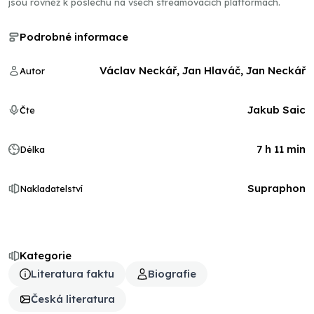
jsou rovněž k poslechu na všech streamovacích platformách.
Podrobné informace
Václav Neckář, Jan Hlaváč, Jan Neckář
Autor
Jakub Saic
Čte
7 h 11 min
Délka
Supraphon
Nakladatelství
Kategorie
Literatura faktu
Biografie
Česká literatura