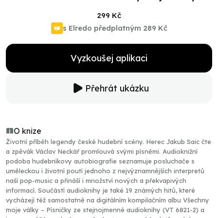
299 Kč
s Elredo předplatným
289 Kč
Vyzkoušej aplikaci
Přehrát ukázku
O knize
Životní příběh legendy české hudební scény. Herec Jakub Saic čte
a zpěvák Václav Neckář promlouvá svými písněmi. Audioknižní
podoba hudebníkovy autobiografie seznamuje posluchače s
uměleckou i životní poutí jednoho z nejvýznamnějších interpretů
naší pop-music a přináší i množství nových a překvapivých
informací. Součástí audioknihy je také 19 známých hitů, které
vycházejí též samostatně na digitálním kompilačním albu Všechny
moje války – Písničky ze stejnojmenné audioknihy (VT 6821-2) a