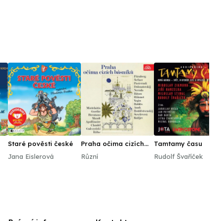
Staré pověsti české
Praha očima cizích
Tamtamy času
básníků
Jana Eislerová
Různí
Rudolf Švaříček