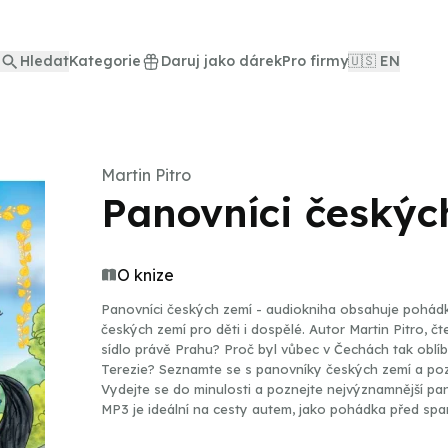
Hledat
Kategorie
Daruj jako dárek
Pro firmy
🇺🇸 EN
Martin Pitro
Panovníci českýc
O knize
Panovníci českých zemí - audiokniha obsahuje pohádk
českých zemí pro děti i dospělé. Autor Martin Pitro, čt
sídlo právě Prahu? Proč byl vůbec v Čechách tak oblíb
Terezie? Seznamte se s panovníky českých zemí a poznej
Vydejte se do minulosti a poznejte nejvýznamnější pano
MP3 je ideální na cesty autem, jako pohádka před spa