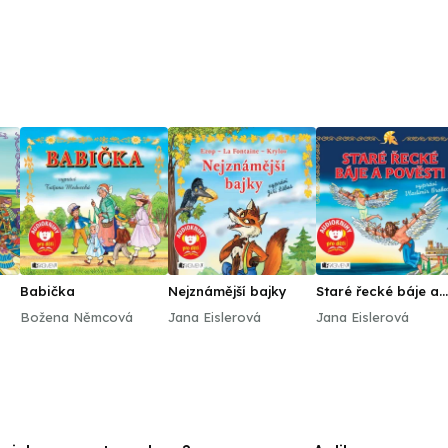
Babička
Nejznámější bajky
Staré řecké báje a
pověsti
Božena Němcová
Jana Eislerová
Jana Eislerová