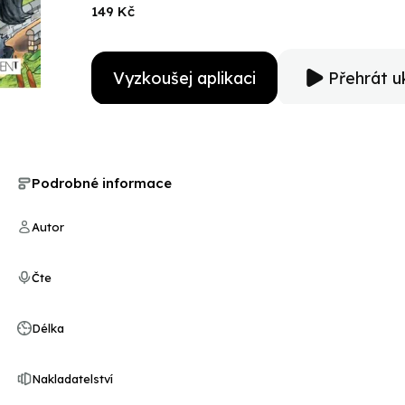
149 Kč
Vyzkoušej aplikaci
Přehrát u
Podrobné informace
Autor
Čte
Délka
Nakladatelství