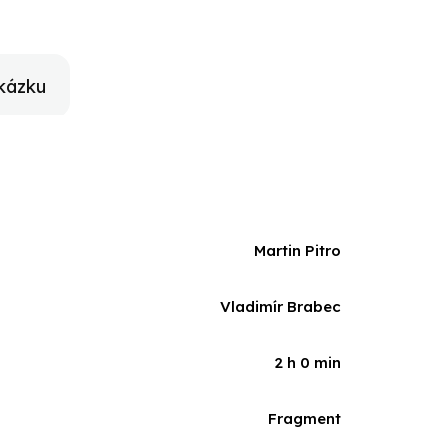
kázku
Martin Pitro
Vladimír Brabec
2 h 0 min
Fragment