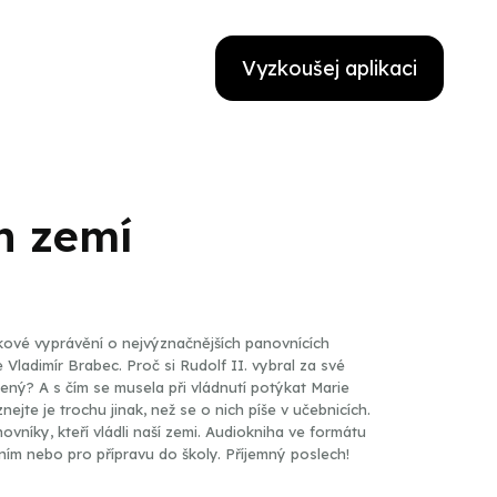
Vyzkoušej aplikaci
h zemí
ové vyprávění o nejvýznačnějších panovnících
e Vladimír Brabec. Proč si Rudolf II. vybral za své
ený? A s čím se musela při vládnutí potýkat Marie
te je trochu jinak, než se o nich píše v učebnicích.
vníky, kteří vládli naší zemi. Audiokniha ve formátu
ním nebo pro přípravu do školy. Příjemný poslech!