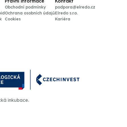
Právní informace
Kontakt
Obchodní podmínky
podpora@elredo.cz
oid
Ochrana osobních údajů
Elredo s.r.o.
k
Cookies
Kariéra
cká inkubace.