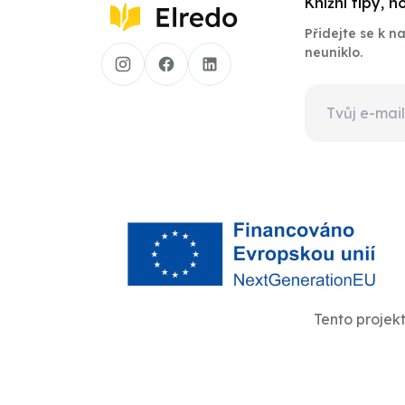
Knižní tipy, 
Přidejte se k 
neuniklo.
Tento projek