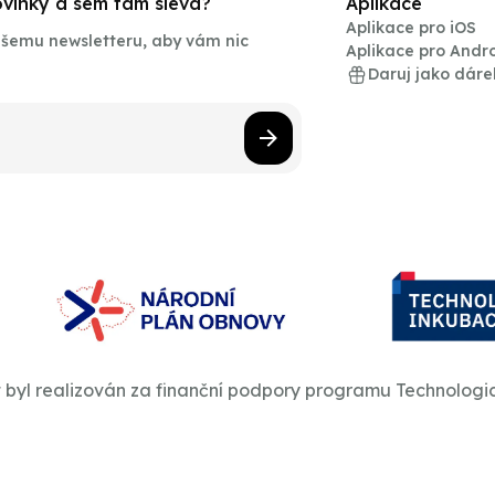
novinky a sem tam sleva?
Aplikace
Aplikace pro iOS
našemu newsletteru, aby vám nic
Aplikace pro Andr
Daruj jako dáre
t byl realizován za finanční podpory programu Technologi